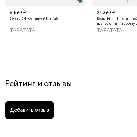
9 690 ₽
21 290 ₽
Серьги Olive с яшмой Камбаба
Колье Etincelle с цветно
нарисованными вручную
слюдяным порошком, зо
TARATATA
TARATATA
стеклянными бусинам и
гематитом
Рейтинг и отзывы
Добавить отзыв