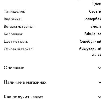
1,4см
Тип изделия:
Серьги
Вид замка:
левербек
Вставка материал:
смола
Коллекция:
Fabuleuse
Цвет металла:
Серебряный
Основа материал:
бижутерный
сплав
Описание
Серьги Fabuleuse с цветной смолой и узорами,
Наличие в магазинах
нарисованными вручную от французского бренда
TARATATA. Изделие выполнено из высококачественного
Бутик "La Nature" в ТД "Дружба", Москва
бижутерного сплава с серебристым покрытием, что
Как получить заказ
придаёт украшению благородный блеск и элегантность.
Бутик "La Nature" в ТЦ "Метрополис", Москва