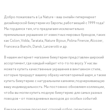
Добро пожаловать в La Nature – ваш онлайн-гипермаркет
дизайнерской бижутерии из Европы, работающий с 1999 года!
Мы гордимся тем, что предлагаем исключительно
премиальные украшения от известных мировых брендов, таких
как Ciclon, Vidda, Taratata, Nature Bijoux, Polina Firenze, Alcozer,
Francesca Bianchi, Dansk, Lanzerotti и др.
В нашем интернет-магазине бижутерии представлен широкий
ассортимент, где каждый найдет что-то по вкусу. У нас вы
можете купить качественные украшения в винтажном стиле,
которые придадут вашему образу неповторимый шарм, а также
купить бижутерию с натуральными камнями, подчеркивающую
вашу индивидуальность. Мы постоянно обновляем коллекции,
чтобы вы могли купить модную бижутерию для самых разных
поводов – от повседневных выходов до особых событий.
Каждое изделие проходит строгий отбор, гарантируя