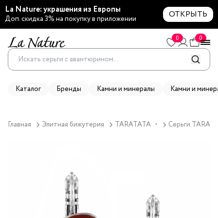
La Nature: украшения из Европы
ОТКРЫТЬ
Доп. скидка 3% на покупку в приложении
0
0
Каталог
Бренды
Камни и минералы
Камни и минер
Главная
Элитная бижутерия
TARATATA
Серьги TARATAT
▼