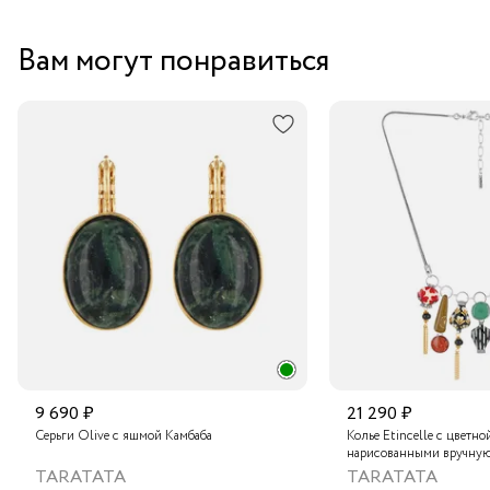
Вам могут понравиться
9 690 ₽
21 290 ₽
Серьги Olive с яшмой Камбаба
Колье Etincelle с цветно
нарисованными вручную
слюдяным порошком, зо
TARATATA
TARATATA
стеклянными бусинам и