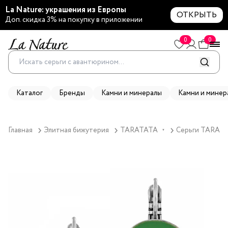
La Nature: украшения из Европы
ОТКРЫТЬ
Доп. скидка 3% на покупку в приложении
0
0
Каталог
Бренды
Камни и минералы
Камни и минер
Главная
Элитная бижутерия
TARATATA
Серьги TARATAT
▼