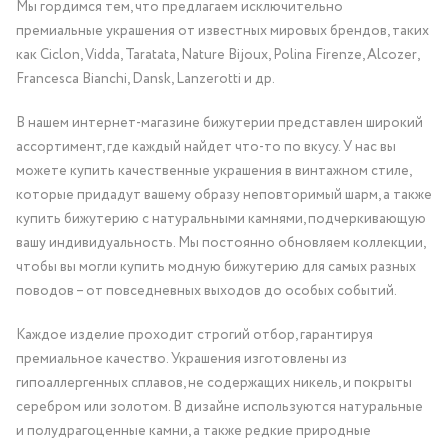
Мы гордимся тем, что предлагаем исключительно
премиальные украшения от известных мировых брендов, таких
как Ciclon, Vidda, Taratata, Nature Bijoux, Polina Firenze, Alcozer,
Francesca Bianchi, Dansk, Lanzerotti и др.
В нашем интернет-магазине бижутерии представлен широкий
ассортимент, где каждый найдет что-то по вкусу. У нас вы
можете купить качественные украшения в винтажном стиле,
которые придадут вашему образу неповторимый шарм, а также
купить бижутерию с натуральными камнями, подчеркивающую
вашу индивидуальность. Мы постоянно обновляем коллекции,
чтобы вы могли купить модную бижутерию для самых разных
поводов – от повседневных выходов до особых событий.
Каждое изделие проходит строгий отбор, гарантируя
премиальное качество. Украшения изготовлены из
гипоаллергенных сплавов, не содержащих никель, и покрыты
серебром или золотом. В дизайне используются натуральные
и полудрагоценные камни, а также редкие природные