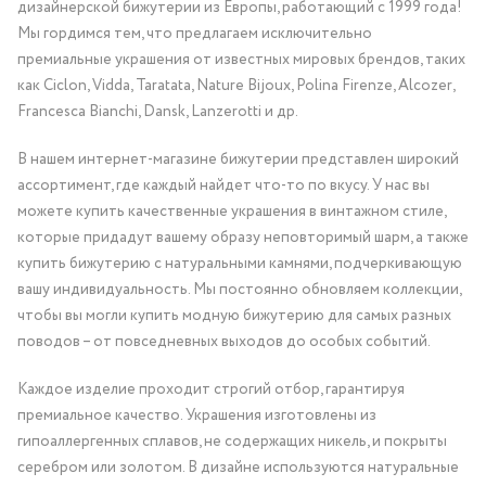
дизайнерской бижутерии из Европы, работающий с 1999 года!
Мы гордимся тем, что предлагаем исключительно
премиальные украшения от известных мировых брендов, таких
как Ciclon, Vidda, Taratata, Nature Bijoux, Polina Firenze, Alcozer,
Francesca Bianchi, Dansk, Lanzerotti и др.
В нашем интернет-магазине бижутерии представлен широкий
ассортимент, где каждый найдет что-то по вкусу. У нас вы
можете купить качественные украшения в винтажном стиле,
которые придадут вашему образу неповторимый шарм, а также
купить бижутерию с натуральными камнями, подчеркивающую
вашу индивидуальность. Мы постоянно обновляем коллекции,
чтобы вы могли купить модную бижутерию для самых разных
поводов – от повседневных выходов до особых событий.
Каждое изделие проходит строгий отбор, гарантируя
премиальное качество. Украшения изготовлены из
гипоаллергенных сплавов, не содержащих никель, и покрыты
серебром или золотом. В дизайне используются натуральные