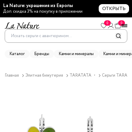
La Nature: украшения из Европы
ОТКРЫТЬ
Доп. скидка 3% на покупку в приложении
0
0
Каталог
Бренды
Камни и минералы
Камни и минер
Главная
Элитная бижутерия
TARATATA
Серьги TARATAT
▼