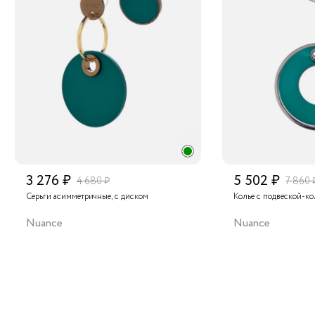
3 276 ₽
5 502 ₽
4 680 ₽
7 860 
Серьги асимметричные, с диском
Колье с подвеской-к
Nuance
Nuance