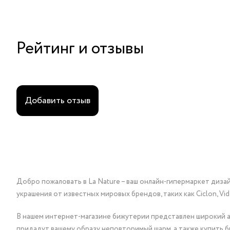
Рейтинг и отзывы
Добавить отзыв
Добро пожаловать в La Nature – ваш онлайн-гипермаркет диза
украшения от известных мировых брендов, таких как Ciclon, Vidda, 
В нашем интернет-магазине бижутерии представлен широкий ас
придадут вашему образу неповторимый шарм, а также купить 