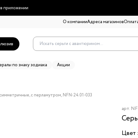
 в приложении
О компании
Адреса магазинов
Оплата
люзив
ералы по знаку зодиака
Акции
асимметричные, с перламутром, NFN-24.01-033
арт.
NF
Серь
Цвет