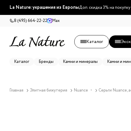
La Nature: украшения из Европы
Доп. скидка 3% на покупку
8 (495) 664-22-22
Max
Каталог
Экск
Каталог
Бренды
Камни и минералы
Камни и мин
Главная
Элитная бижутерия
Nuance
Серьги Nuance, 
▼