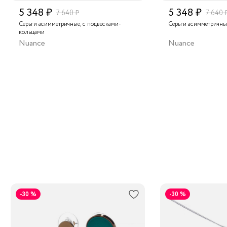
5 348 ₽
5 348 ₽
7 640 ₽
7 640 
Серьги асимметричные, с подвесками-
Серьги асимметричны
кольцами
Nuance
Nuance
-30 %
-30 %