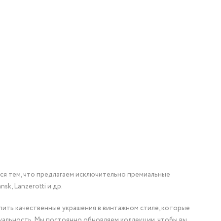
мся тем, что предлагаем исключительно премиальные
nsk, Lanzerotti и др.
упить качественные украшения в винтажном стиле, которые
уальность. Мы постоянно обновляем коллекции, чтобы вы