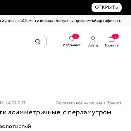
ОТКРЫТЬ
 и доставка
Обмен и возврат
Бонусная программа
Сертификаты
0
0
Избранное
Войти
Корзина
N-24.01-033
Показать все украшения бренда
ги асимметричные, с перламутром
золотистый