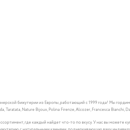
йнерской бижутерии из Европы, работающий с 1999 года! Мы горди
Taratata, Nature Bijoux, Polina Firenze, Alcozer, Francesca Bianchi, Da
сортимент, где каждый найдет что-то по вкусу. У нас вы можете к
бижутерию с натуральными камнями, подчеркивающую вашу индивид