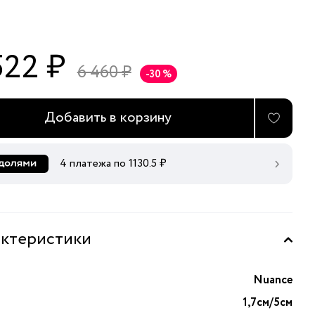
522 ₽
6 460 ₽
-30 %
Добавить в корзину
4 платежа по
1130.5
₽
ктеристики
Nuance
1,7см/5см