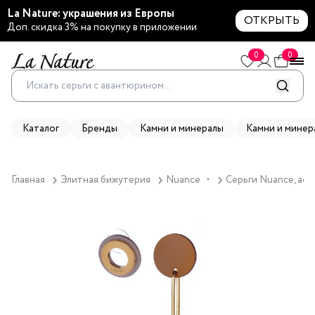
La Nature: украшения из Европы
ОТКРЫТЬ
Доп. скидка 3% на покупку в приложении
0
0
Каталог
Бренды
Камни и минералы
Камни и минер
Главная
Элитная бижутерия
Nuance
Серьги Nuance, ас
▼