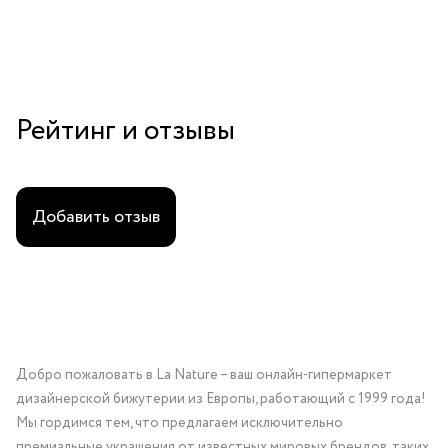
Рейтинг и отзывы
Добавить отзыв
Добро пожаловать в La Nature – ваш онлайн-гипермаркет
дизайнерской бижутерии из Европы, работающий с 1999 года!
Мы гордимся тем, что предлагаем исключительно
премиальные украшения от известных мировых брендов, таких