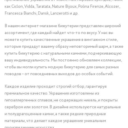
как Ciclon, Vidda, Taratata, Nature Bijoux, Polina Firenze, Alcozer,
Francesca Bianchi, Dansk, Lanzerotti и др.
В нашем интернет-магазине бижутерии представлен широкий
ассортимент, где каждый найдет что-то по вкусу. У нас вы
можете купить качественные украшения в винтажном стиле,
которые придадут вашему образу неповторимый шарм, а также
купить бижутерию с натуральными камнями, подчеркивающую
вашу индивидуальность. Мы постоянно обновляем коллекции,
чтобы вы могли купить модную бижутерию для самых разных
поводов – от повседневных выходов до особых событий.
Каждое изделие проходит строгий отбор, гарантируя
премиальное качество. Украшения изготовлены из
гипоаллергенных сплавов, не содержащих никель, и покрыты
серебром или золотом. В дизайне используются натуральные
и полудрагоценные камни, а также редкие природные
материалы, что делает каждое украшение уникальным
произведением искусства.