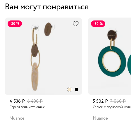
Вам могут понравиться
-30 %
-30 %
4 536 ₽
6 480 ₽
5 502 ₽
7 860 ₽
Серьги асимметричные
Серьги с подвеской-кол
Nuance
Nuance