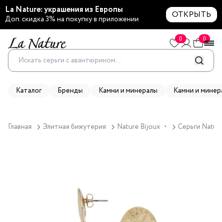
La Nature: украшения из Европы
ОТКРЫТЬ
Доп. скидка 3% на покупку в приложении
0
0
Каталог
Бренды
Камни и минералы
Камни и минер
Главная
Элитная бижутерия
Nature Bijoux
Серьги Nature
▼