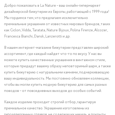
Добро пожаловать в La Nature – ваш онлайн-гипермаркет
дизайнерской бижутерии из Европы, работающий с 1999 года!
Мы гордимся тем, что предлагаем исключительно
премиальные украшения от известных мировых брендов, таких
как Ciclon, Vidda, Taratata, Nature Bijoux, Polina Firenze, Alcozer,
Francesca Bianchi, Dansk, Lanzerotti и др.
В нашем интернет-магазине бижутерии представлен широкий
ассортимент, где каждый найдет что-то по вкусу. У нас вы
можете купить качественные украшения в винтажном стиле,
которые придадут вашему образу неповторимый шарм, а также
купить бижутерию с натуральными камнями, подчеркивающую
вашу индивидуальность. Мы постоянно обновляем коллекции,
чтобы вы могли купить модную бижутерию для самых разных
поводов – от повседневных выходов до особых событий.
Каждое изделие проходит строгий отбор, гарантируя
премиальное качество. Украшения изготовлены из
гипоаллергенных сплавов, не содержащих никель, и покрыты