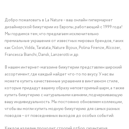
Добро пожаловать в La Nature – ваш онлайн-гипермаркет
дизайнерской бижутерии из Европы, работающий с 1999 года!
Мы гордимся тем, что предлагаем исключительно
премиальные украшения от известных мировых брендов, таких
как Ciclon, Vidda, Taratata, Nature Bijoux, Polina Firenze, Alcozer,
Francesca Bianchi, Dansk, Lanzerotti и др.
В нашем интернет-магазине бижутерии представлен широкий
ассортимент, где каждый найдет что-то по вкусу. У нас вы
можете купить качественные украшения в винтажном стиле,
которые придадут вашему образу неповторимый шарм, а также
купить бижутерию с натуральными камнями, подчеркивающую
вашу индивидуальность. Мы постоянно обновляем коллекции,
чтобы вы могли купить модную бижутерию для самых разных
поводов – от повседневных выходов до особых событий.
Каждое изделие проходит строгий отбор, гарантируя