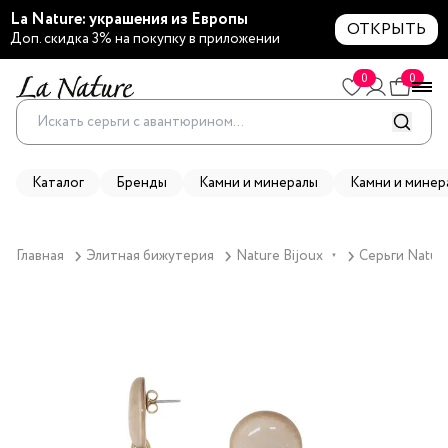
La Nature: украшения из Европы
ОТКРЫТЬ
Доп. скидка 3% на покупку в приложении
0
0
Каталог
Бренды
Камни и минералы
Камни и минер
Главная
Элитная бижутерия
Nature Bijoux
Серьги Nature
▼