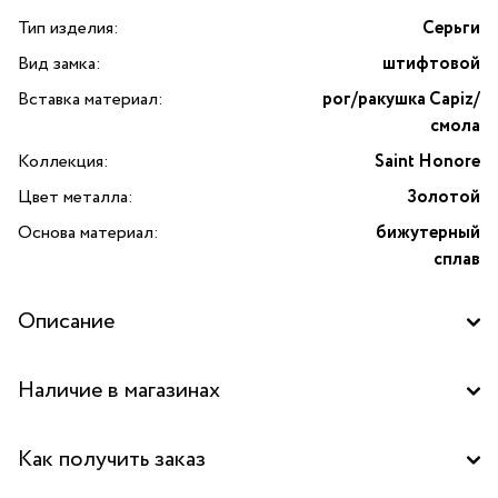
Тип изделия:
Серьги
Вид замка:
штифтовой
Вставка материал:
рог/ракушка Capiz/
смола
Коллекция:
Saint Honore
Цвет металла:
Золотой
Основа материал:
бижутерный
сплав
Описание
Откройте для себя изысканную элегантность с серьгами
Наличие в магазинах
Sain Honore от бренда Nature Bijoux — воплощением
французского шарма и природной красоты. Серьги
Бутик "La Nature" в ТД "Дружба", Москва
выполнены из уникального сочетания натурального рога,
Как получить заказ
тонких пластин ракушки Capiz и прозрачной смолы.
Бутик "La Nature" в ТРК "Щука", Москва