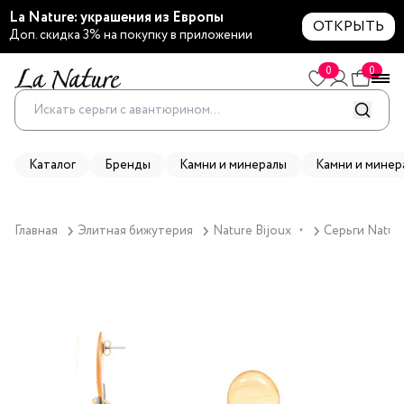
La Nature: украшения из Европы
ОТКРЫТЬ
Доп. скидка 3% на покупку в приложении
0
0
Каталог
Бренды
Камни и минералы
Камни и минер
Главная
Элитная бижутерия
Nature Bijoux
Серьги Nature
▼