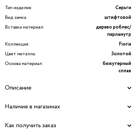
Тип изделия:
Серьги
Вид замка:
штифтовой
Вставка материал:
дерево роблес/
перламутр
Коллекция:
Fioria
Цвет металла:
Золотой
Основа материал:
бижутерный
сплав
Описание
Серьги Fioria с деревом роблес и перламутром — это
Наличие в магазинах
изысканный аксессуар от французского бренда Nature
Bijoux, который подчеркнёт вашу индивидуальность
Бутик "La Nature" в ТЦ "Метрополис", Москва
и стиль. Эти серьги выполнены из прочного бижутерного
Как получить заказ
сплава с элегантным золотистым покрытием, что придаёт