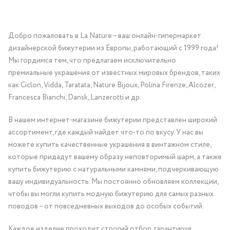
Добро пожаловать в La Nature – ваш онлайн-гипермаркет
дизайнерской бижутерии из Европы, работающий с 1999 года!
Мы гордимся тем, что предлагаем исключительно
премиальные украшения от известных мировых брендов, таких
как Ciclon, Vidda, Taratata, Nature Bijoux, Polina Firenze, Alcozer,
Francesca Bianchi, Dansk, Lanzerotti и др.
В нашем интернет-магазине бижутерии представлен широкий
ассортимент, где каждый найдет что-то по вкусу. У нас вы
можете купить качественные украшения в винтажном стиле,
которые придадут вашему образу неповторимый шарм, а также
купить бижутерию с натуральными камнями, подчеркивающую
вашу индивидуальность. Мы постоянно обновляем коллекции,
чтобы вы могли купить модную бижутерию для самых разных
поводов – от повседневных выходов до особых событий.
Каждое изделие проходит строгий отбор, гарантируя