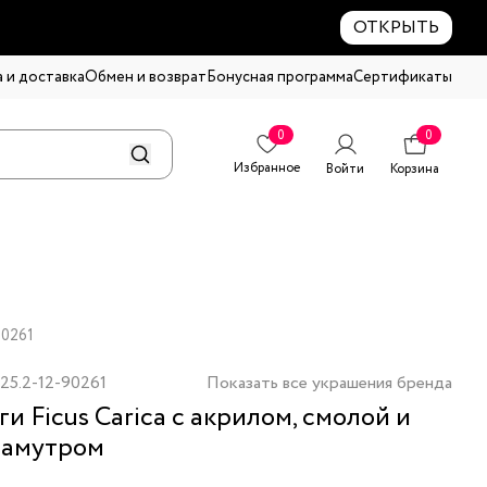
ОТКРЫТЬ
 и доставка
Обмен и возврат
Бонусная программа
Сертификаты
0
0
Избранное
Войти
Корзина
90261
25.2-12-90261
Показать все украшения бренда
ги Ficus Carica с акрилом, смолой и
ламутром