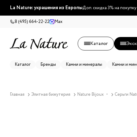
La Nature: украшения из Европы
Доп. скидка 3% на покупку
8 (495) 664-22-22
Max
Каталог
Экск
Каталог
Бренды
Камни и минералы
Камни и мин
Главная
Элитная бижутерия
Nature Bijoux
Серьги Natu
▼