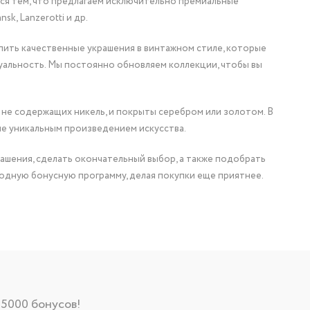
мся тем, что предлагаем исключительно премиальные
nsk, Lanzerotti и др.
упить качественные украшения в винтажном стиле, которые
уальность. Мы постоянно обновляем коллекции, чтобы вы
 не содержащих никель, и покрыты серебром или золотом. В
ие уникальным произведением искусства.
ашения, сделать окончательный выбор, а также подобрать
одную бонусную программу, делая покупки еще приятнее.
 5000 бонусов!