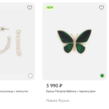
NEW
5 990 ₽
олукольца с жемчугом
Брошь Mariposa бабочка с перламутром
Nature Bijoux