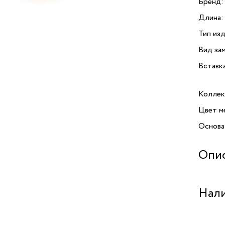
Бренд:
Длина:
Тип изд
Вид зам
Вставк
Коллек
Цвет м
Основа
Опи
Серьги 
Нали
Коллекц
листья
украше