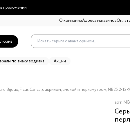
 в приложении
О компании
Адреса магазинов
Оплата
люзив
ералы по знаку зодиака
Акции
re Bijoux, Ficus Carica, с акрилом, смолой и перламутром, NB25.2-12-
арт.
NB
Серь
пер