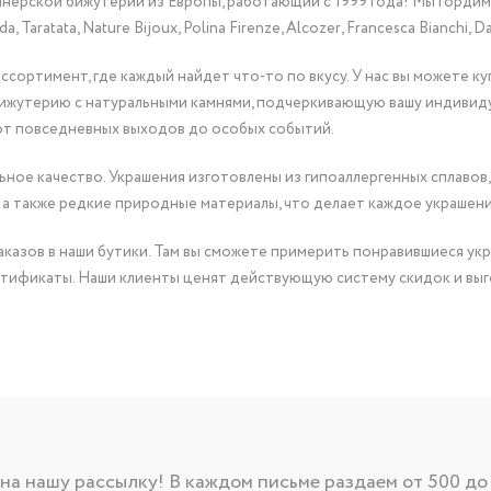
йнерской бижутерии из Европы, работающий с 1999 года! Мы горди
Taratata, Nature Bijoux, Polina Firenze, Alcozer, Francesca Bianchi, Da
сортимент, где каждый найдет что-то по вкусу. У нас вы можете к
бижутерию с натуральными камнями, подчеркивающую вашу индивид
от повседневных выходов до особых событий.
ное качество. Украшения изготовлены из гипоаллергенных сплавов,
 а также редкие природные материалы, что делает каждое украшен
казов в наши бутики. Там вы сможете примерить понравившиеся укр
тификаты. Наши клиенты ценят действующую систему скидок и выг
а нашу рассылку! В каждом письме раздаем от 500 до