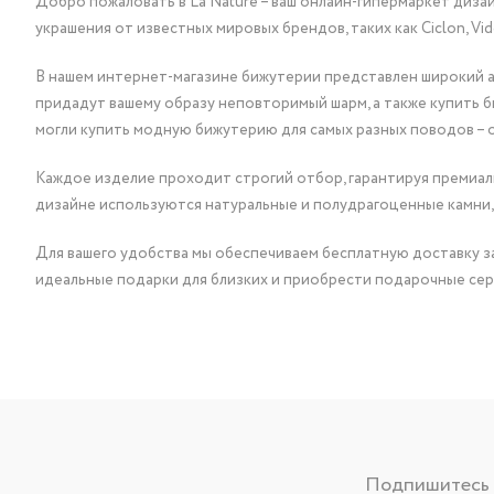
Добро пожаловать в La Nature – ваш онлайн-гипермаркет диза
украшения от известных мировых брендов, таких как Ciclon, Vidda, 
В нашем интернет-магазине бижутерии представлен широкий ас
придадут вашему образу неповторимый шарм, а также купить 
могли купить модную бижутерию для самых разных поводов – 
Каждое изделие проходит строгий отбор, гарантируя премиаль
дизайне используются натуральные и полудрагоценные камни,
Для вашего удобства мы обеспечиваем бесплатную доставку за
идеальные подарки для близких и приобрести подарочные сер
Подпишитесь н