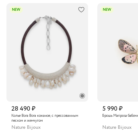
NEW
NEW
28 490 ₽
5 990 ₽
Колье Bora Bora кожаное, с прессованным
Брошь Mariposa бабоч
песком и жемчугом
Nature Bijoux
Nature Bijoux