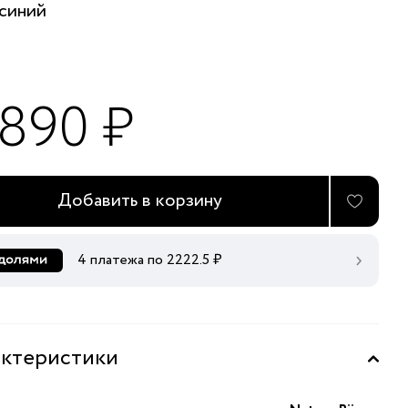
синий
 890 ₽
Добавить в корзину
4 платежа по
2222.5
₽
ктеристики