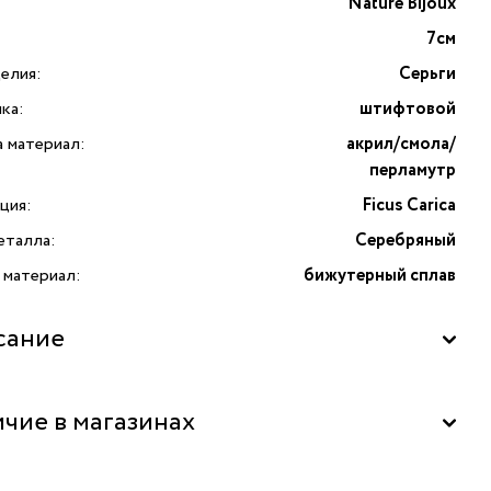
Nature Bijoux
7см
елия:
Серьги
ка:
штифтовой
а материал:
акрил/смола/
перламутр
ция:
Ficus Carica
еталла:
Серебряный
 материал:
бижутерный сплав
сание
Ficus Carica от французского бренда Nature Bijoux.
чие в магазинах
ия Ficus Carica выполнена из необычных материалов, как
, покрытые смолой, и золотой перламутр, представляя
ния оригинальных форм. Серьги выполнены