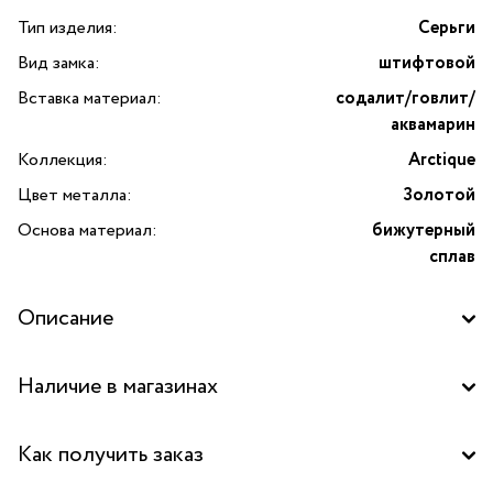
Тип изделия:
Серьги
Вид замка:
штифтовой
Вставка материал:
содалит/говлит/
аквамарин
Коллекция:
Arctique
Цвет металла:
Золотой
Основа материал:
бижутерный
сплав
Описание
Откройте для себя изысканность и уникальность сережек
Наличие в магазинах
Arctique от Nature Bijoux. Эти потрясающие аксессуары,
созданные с использованием редких и ценных камней,
Бутик "La Nature" в ТЦ "Метрополис", Москва
станут настоящим украшением вашего образа. Вид замка:
Как получить заказ
штифтовой Удобные штифтовые замки надежно
Бутик "La Nature" в ТЦ "Таганский пассаж", Москва