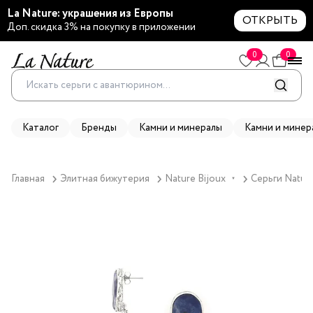
La Nature: украшения из Европы
ОТКРЫТЬ
Доп. скидка 3% на покупку в приложении
0
0
Каталог
Бренды
Камни и минералы
Камни и минер
Главная
Элитная бижутерия
Nature Bijoux
Серьги Nature
▼