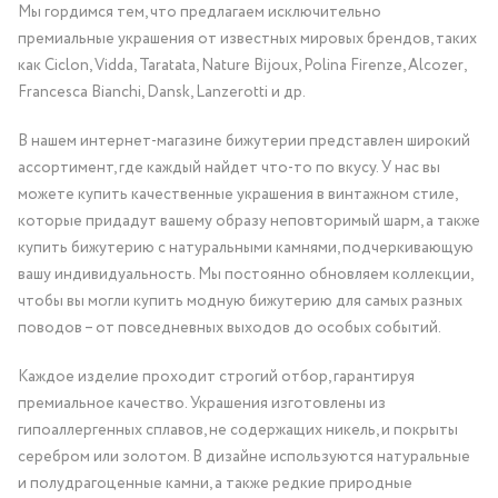
Мы гордимся тем, что предлагаем исключительно
премиальные украшения от известных мировых брендов, таких
как Ciclon, Vidda, Taratata, Nature Bijoux, Polina Firenze, Alcozer,
Francesca Bianchi, Dansk, Lanzerotti и др.
В нашем интернет-магазине бижутерии представлен широкий
ассортимент, где каждый найдет что-то по вкусу. У нас вы
можете купить качественные украшения в винтажном стиле,
которые придадут вашему образу неповторимый шарм, а также
купить бижутерию с натуральными камнями, подчеркивающую
вашу индивидуальность. Мы постоянно обновляем коллекции,
чтобы вы могли купить модную бижутерию для самых разных
поводов – от повседневных выходов до особых событий.
Каждое изделие проходит строгий отбор, гарантируя
премиальное качество. Украшения изготовлены из
гипоаллергенных сплавов, не содержащих никель, и покрыты
серебром или золотом. В дизайне используются натуральные
и полудрагоценные камни, а также редкие природные