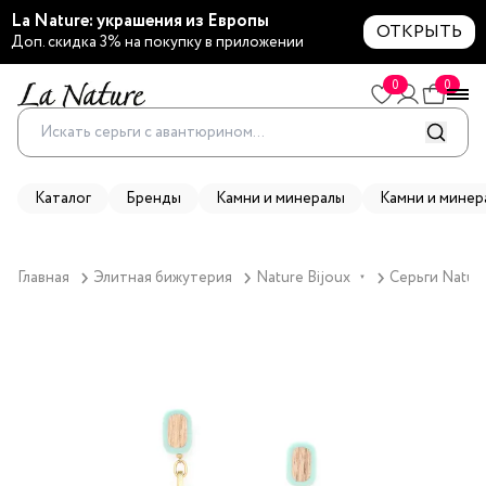
La Nature: украшения из Европы
ОТКРЫТЬ
Доп. скидка 3% на покупку в приложении
0
0
Каталог
Бренды
Камни и минералы
Камни и минер
Главная
Элитная бижутерия
Nature Bijoux
Серьги Nature
▼