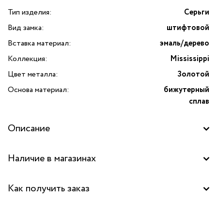
Тип изделия:
Серьги
Вид замка:
штифтовой
Вставка материал:
эмаль/дерево
Коллекция:
Mississippi
Цвет металла:
Золотой
Основа материал:
бижутерный
сплав
Описание
Завораживающие серьги Mississippi от бренда Nature
Наличие в магазинах
Bijoux станут настоящим украшением для каждой
любительницы эксклюзивной бижутерии. Это не просто
Бутик "La Nature" в ТЦ "Метрополис", Москва
аксессуар, это произведение искусства, которое
Как получить заказ
позволит вам выразить вашу индивидуальность и добавит
изюминку к вашему образу. Они оснащены удобными