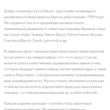
Добро пожаловать в La Nature – ваш онлайн-гипермаркет
дизайнерской бижутерии из Европы, работающий с 1999 года!
Мы гордимся тем, что предлагаем исключительно
премиальные украшения от известных мировых брендов, таких
как Ciclon, Vidda, Taratata, Nature Bijoux, Polina Firenze, Alcozer,
Francesca Bianchi, Dansk, Lanzerotti и др.
В нашем интернет-магазине бижутерии представлен широкий
ассортимент, где каждый найдет что-то по вкусу. У нас вы
можете купить качественные украшения в винтажном стиле,
которые придадут вашему образу неповторимый шарм, а также
купить бижутерию с натуральными камнями, подчеркивающую
вашу индивидуальность. Мы постоянно обновляем коллекции,
чтобы вы могли купить модную бижутерию для самых разных
поводов – от повседневных выходов до особых событий.
Каждое изделие проходит строгий отбор, гарантируя
премиальное качество. Украшения изготовлены из