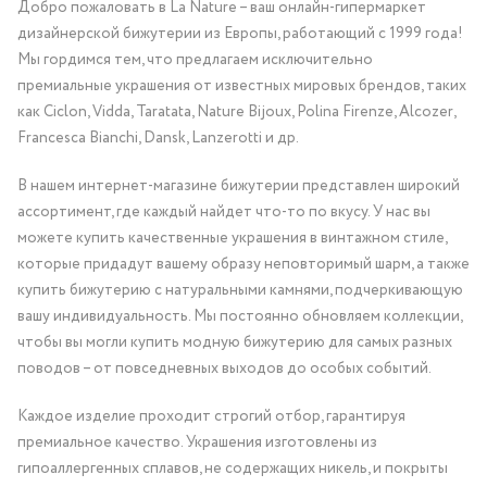
Добро пожаловать в La Nature – ваш онлайн-гипермаркет
дизайнерской бижутерии из Европы, работающий с 1999 года!
Мы гордимся тем, что предлагаем исключительно
премиальные украшения от известных мировых брендов, таких
как Ciclon, Vidda, Taratata, Nature Bijoux, Polina Firenze, Alcozer,
Francesca Bianchi, Dansk, Lanzerotti и др.
В нашем интернет-магазине бижутерии представлен широкий
ассортимент, где каждый найдет что-то по вкусу. У нас вы
можете купить качественные украшения в винтажном стиле,
которые придадут вашему образу неповторимый шарм, а также
купить бижутерию с натуральными камнями, подчеркивающую
вашу индивидуальность. Мы постоянно обновляем коллекции,
чтобы вы могли купить модную бижутерию для самых разных
поводов – от повседневных выходов до особых событий.
Каждое изделие проходит строгий отбор, гарантируя
премиальное качество. Украшения изготовлены из
гипоаллергенных сплавов, не содержащих никель, и покрыты