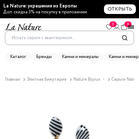
La Nature: украшения из Европы
ОТКРЫТЬ
Доп. скидка 3% на покупку в приложении
0
0
Каталог
Бренды
Камни и минералы
Камни и минер
Главная
Элитная бижутерия
Nature Bijoux
Серьги Nature
▼