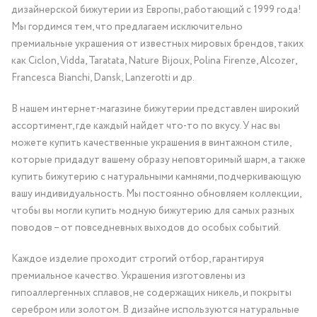
дизайнерской бижутерии из Европы, работающий с 1999 года!
Мы гордимся тем, что предлагаем исключительно
премиальные украшения от известных мировых брендов, таких
как Ciclon, Vidda, Taratata, Nature Bijoux, Polina Firenze, Alcozer,
Francesca Bianchi, Dansk, Lanzerotti и др.
В нашем интернет-магазине бижутерии представлен широкий
ассортимент, где каждый найдет что-то по вкусу. У нас вы
можете купить качественные украшения в винтажном стиле,
которые придадут вашему образу неповторимый шарм, а также
купить бижутерию с натуральными камнями, подчеркивающую
вашу индивидуальность. Мы постоянно обновляем коллекции,
чтобы вы могли купить модную бижутерию для самых разных
поводов – от повседневных выходов до особых событий.
Каждое изделие проходит строгий отбор, гарантируя
премиальное качество. Украшения изготовлены из
гипоаллергенных сплавов, не содержащих никель, и покрыты
серебром или золотом. В дизайне используются натуральные