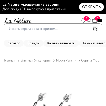
La Nature: украшения из Европы
ОТКРЫТЬ
Доп. скидка 3% на покупку в приложении
0
0
Каталог
Бренды
Камни и минералы
Камни и минер
Главная
Элитная бижутерия
Moon Paris
Серьги Moon Par
▼