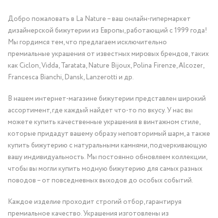
Добро пожаловать в La Nature – ваш онлайн-гипермаркет
дизайнерской бижутерии из Европы, работающий с 1999 года!
Мы гордимся тем, что предлагаем исключительно
премиальные украшения от известных мировых брендов, таких
как Ciclon, Vidda, Taratata, Nature Bijoux, Polina Firenze, Alcozer,
Francesca Bianchi, Dansk, Lanzerotti и др.
В нашем интернет-магазине бижутерии представлен широкий
ассортимент, где каждый найдет что-то по вкусу. У нас вы
можете купить качественные украшения в винтажном стиле,
которые придадут вашему образу неповторимый шарм, а также
купить бижутерию с натуральными камнями, подчеркивающую
вашу индивидуальность. Мы постоянно обновляем коллекции,
чтобы вы могли купить модную бижутерию для самых разных
поводов – от повседневных выходов до особых событий.
Каждое изделие проходит строгий отбор, гарантируя
премиальное качество. Украшения изготовлены из