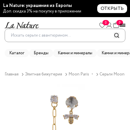
La Nature: украшения из Европы
ОТКРЫТЬ
Доп. скидка 3% на покупку в приложении
0
0
Каталог
Бренды
Камни и минералы
Камни и минер
Главная
Элитная бижутерия
Moon Paris
Серьги Moon Par
▼