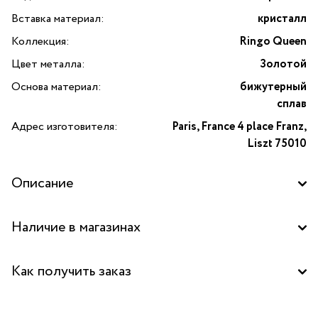
Вставка материал:
кристалл
Коллекция:
Ringo Queen
Цвет металла:
Золотой
Основа материал:
бижутерный
сплав
Адрес изготовителя:
Paris, France 4 place Franz,
Liszt 75010
Описание
Серьги Ringo Queen асимметричные с кристаллами — это
Наличие в магазинах
элегантное и стильное украшение от бренда Moon Paris.
Они идеально подойдут для создания неповторимого
Бутик "La Nature" в ТЦ "Таганский пассаж", Москва
образа и придают особый шарм любому наряду. Эти
Как получить заказ
серьги имеют штыревую застежку, что обеспечивает
Центральный склад
комфортную и безопасную носку. Вставка из кристаллов
Забрать бесплатно в бутике