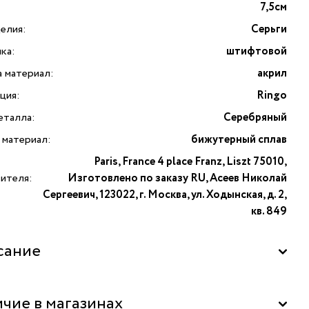
7,5см
елия:
Серьги
ка:
штифтовой
а материал:
акрил
ция:
Ringo
еталла:
Серебряный
 материал:
бижутерный сплав
Paris, France 4 place Franz, Liszt 75010,
вителя:
Изготовлено по заказу RU, Асеев Николай
Сергеевич, 123022, г. Москва, ул. Ходынская, д. 2,
кв. 849
сание
 Ringo из серебристого бижутерного сплава. Подвески
чие в магазинах
ены в форме крупных колец в два оборота, дополнены