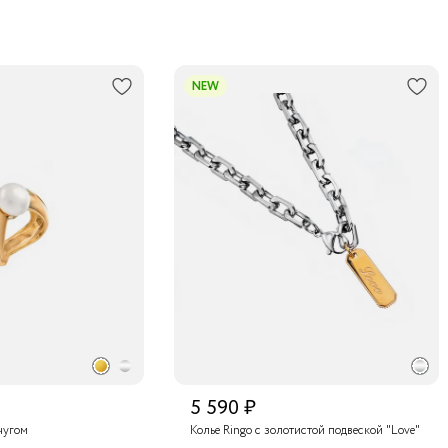
NEW
5 590 ₽
чугом
Колье Ringo с золотистой подвеской "Love"