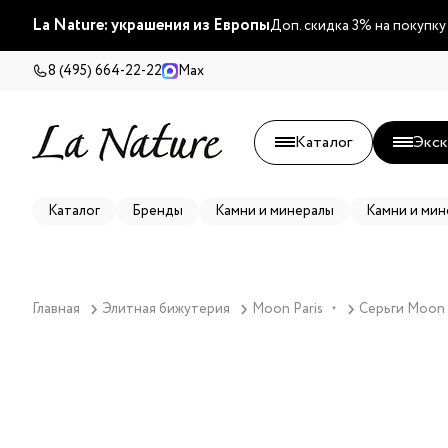
La Nature: украшения из Европы
Доп. скидка 3% на покупку
8 (495) 664-22-22
Max
Каталог
Экск
Каталог
Бренды
Камни и минералы
Камни и мин
Главная
Элитная бижутерия
Moon Paris
Серьги Moon P
▼