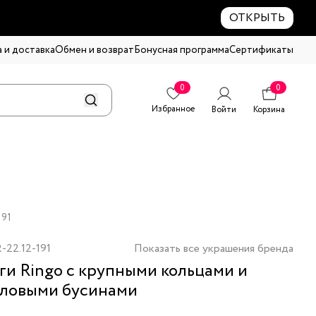
ОТКРЫТЬ
 и доставка
Обмен и возврат
Бонусная программа
Сертификаты
0
0
Избранное
Войти
Корзина
191
-22.12-191
Показать все украшения бренда
ги Ringo с крупными кольцами и
ловыми бусинами