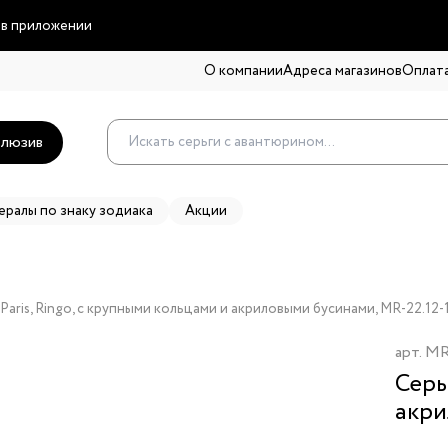
 в приложении
О компании
Адреса магазинов
Оплата
люзив
ералы по знаку зодиака
Акции
aris, Ringo, с крупными кольцами и акриловыми бусинами, MR-22.12-
арт.
MR
Серь
акри