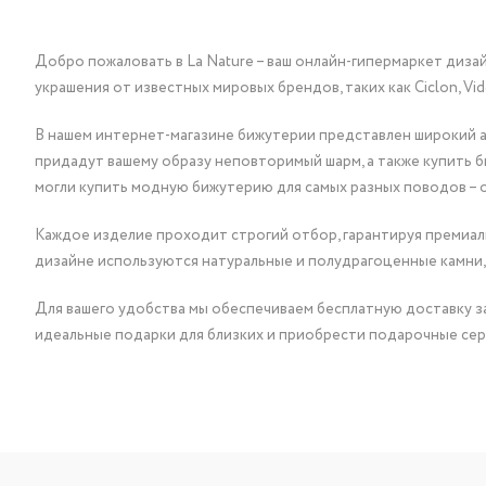
Добро пожаловать в La Nature – ваш онлайн-гипермаркет диза
украшения от известных мировых брендов, таких как Ciclon, Vidda, 
В нашем интернет-магазине бижутерии представлен широкий ас
придадут вашему образу неповторимый шарм, а также купить 
могли купить модную бижутерию для самых разных поводов – 
Каждое изделие проходит строгий отбор, гарантируя премиаль
дизайне используются натуральные и полудрагоценные камни,
Для вашего удобства мы обеспечиваем бесплатную доставку за
идеальные подарки для близких и приобрести подарочные сер