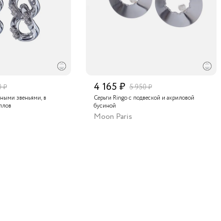
4 165 ₽
0 ₽
5 950 ₽
пными звеньями, в
Серьги Ringo с подвеской и акриловой
ллов
бусиной
Moon Paris