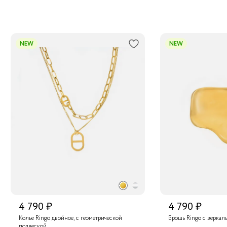
NEW
NEW
4 790 ₽
4 790 ₽
Колье Ringo двойное, с геометрической
Брошь Ringo с зерка
подвеской