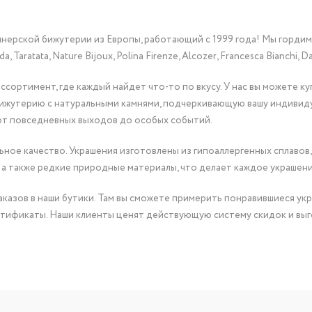
йнерской бижутерии из Европы, работающий с 1999 года! Мы горди
Taratata, Nature Bijoux, Polina Firenze, Alcozer, Francesca Bianchi, Da
сортимент, где каждый найдет что-то по вкусу. У нас вы можете к
бижутерию с натуральными камнями, подчеркивающую вашу индивид
от повседневных выходов до особых событий.
ное качество. Украшения изготовлены из гипоаллергенных сплавов,
 а также редкие природные материалы, что делает каждое украшен
казов в наши бутики. Там вы сможете примерить понравившиеся укр
тификаты. Наши клиенты ценят действующую систему скидок и выг