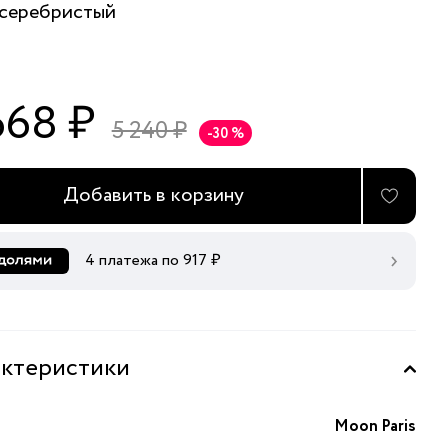
серебристый
668 ₽
5 240 ₽
-30 %
Добавить в корзину
4 платежа по
917
₽
ктеристики
Moon Paris