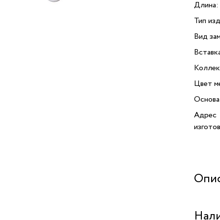
Длина:
Тип изд
Вид зам
Вставк
Коллек
Цвет м
Основа
Адрес
изгото
Опи
Серьги
Нали
выполн