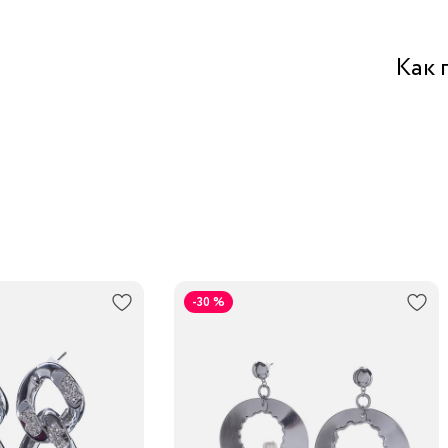
жемчуж
Бутик 
Как 
Забрат
Курьеро
В пункт
Трансп
-30 %
Подроб