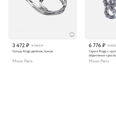
3 472 ₽
6 776 ₽
4 960 ₽
9 68
Кольцо Ringo двойное, тонкое
Серьги Ringo с кру
обрамлении криста
Moon Paris
Moon Paris