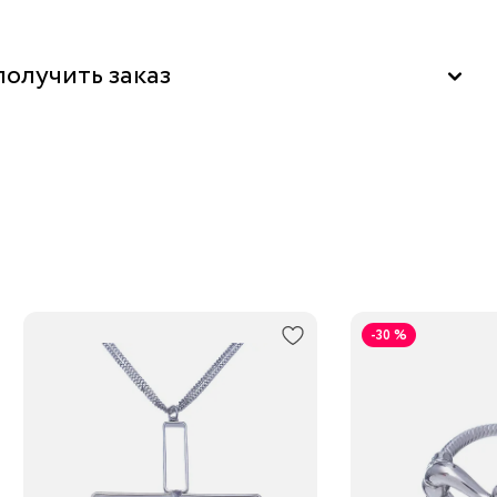
ными бусинами. Изящные украшения в стиле ар-деко.
"La Nature" в ТОЦ "Вит", Пушкино
получить заказ
ь бесплатно в бутике
м за 1-2 дня
 выдачи заказов Boxberry
ортной компанией по России
-30 %
нее о сроках доставки