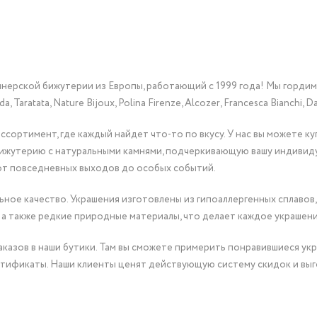
йнерской бижутерии из Европы, работающий с 1999 года! Мы горди
Taratata, Nature Bijoux, Polina Firenze, Alcozer, Francesca Bianchi, Da
сортимент, где каждый найдет что-то по вкусу. У нас вы можете к
бижутерию с натуральными камнями, подчеркивающую вашу индивид
от повседневных выходов до особых событий.
ное качество. Украшения изготовлены из гипоаллергенных сплавов,
 а также редкие природные материалы, что делает каждое украшен
казов в наши бутики. Там вы сможете примерить понравившиеся укр
тификаты. Наши клиенты ценят действующую систему скидок и выг