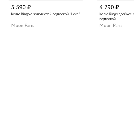
5 590 ₽
4 790 ₽
Колье Ringo с золотистой подвеской "Love"
Колье Ringo двойное, 
подвеской
Moon Paris
Moon Paris