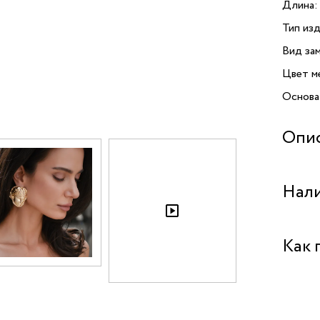
Длина:
Тип изд
Вид зам
Цвет м
Основа
Опи
Изыска
Нали
бренда 
высоко
их дол
Бутик "
Как 
серег с
эффект
Бутик "
Штифто
Бутик 
Забрат
на ушах