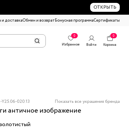
ОТКРЫТЬ
 и доставка
Обмен и возврат
Бонусная программа
Сертификаты
0
0
Избранное
Войти
Корзина
-Y25.06-020.13
Показать все украшения бренда
ги античное изображение
золотистый