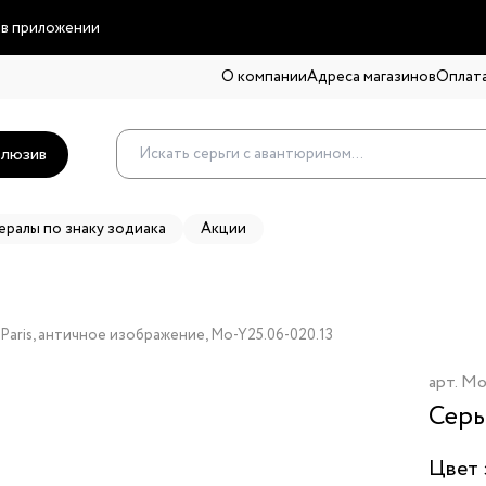
 в приложении
О компании
Адреса магазинов
Оплата
люзив
ералы по знаку зодиака
Акции
Paris, античное изображение, Mo-Y25.06-020.13
арт.
Mo
Серь
Цвет