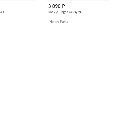
3 890 ₽
ная
Кольцо Ringo с жемчугом
Moon Paris