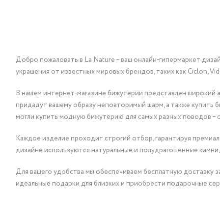
Добро пожаловать в La Nature – ваш онлайн-гипермаркет диза
украшения от известных мировых брендов, таких как Ciclon, Vidda, 
В нашем интернет-магазине бижутерии представлен широкий ас
придадут вашему образу неповторимый шарм, а также купить 
могли купить модную бижутерию для самых разных поводов – 
Каждое изделие проходит строгий отбор, гарантируя премиаль
дизайне используются натуральные и полудрагоценные камни,
Для вашего удобства мы обеспечиваем бесплатную доставку за
идеальные подарки для близких и приобрести подарочные сер