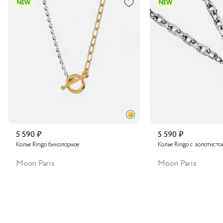
NEW
NEW
украшений и сохранение первоначального внешнего вида
при правильном уходе.
Транспортной компанией по России
Подробнее о сроках доставки
5 590 ₽
5 590 ₽
Колье Ringo биколорное
Колье Ringo с золотисто
Moon Paris
Moon Paris