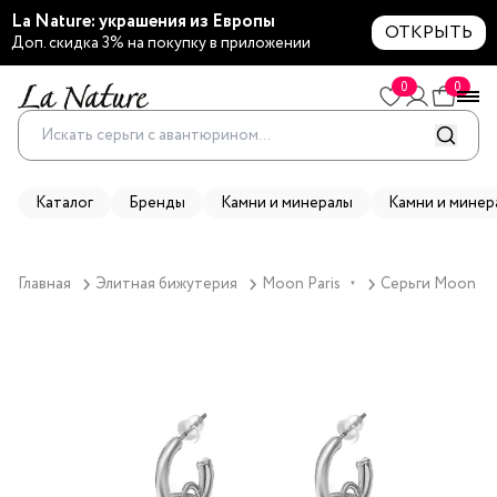
La Nature: украшения из Европы
ОТКРЫТЬ
Доп. скидка 3% на покупку в приложении
0
0
Каталог
Бренды
Камни и минералы
Камни и минер
Главная
Элитная бижутерия
Moon Paris
Серьги Moon Par
▼