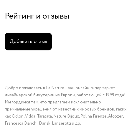
Рейтинг и отзывы
Добавить отзыв
Добро пожаловать в La Nature – ваш онлайн-гипермаркет
дизайнерской бижутерии из Европы, работающий с 1999 года!
Мы гордимся тем, что предлагаем исключительно
премиальные украшения от известных мировых брендов, таких
как Ciclon, Vidda, Taratata, Nature Bijoux, Polina Firenze, Alcozer,
Francesca Bianchi, Dansk, Lanzerotti и др.