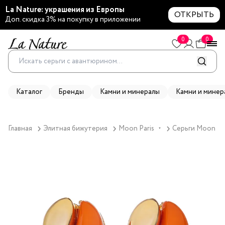
La Nature: украшения из Европы
ОТКРЫТЬ
Доп. скидка 3% на покупку в приложении
0
0
Каталог
Бренды
Камни и минералы
Камни и минер
Главная
Элитная бижутерия
Moon Paris
Серьги Moon Pa
▼