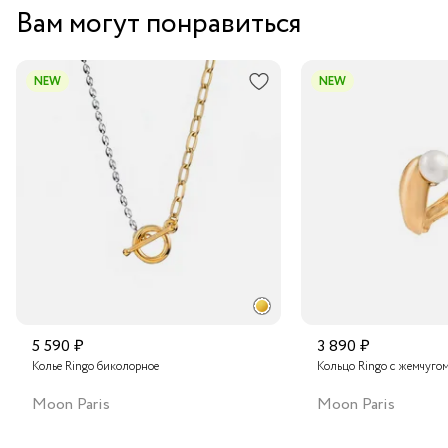
Вам могут понравиться
но и произведение модного искусства. Порадуйте себя
или своих близких этим изумительным украшением!
NEW
NEW
5 590 ₽
3 890 ₽
Колье Ringo биколорное
Кольцо Ringo с жемчуго
Moon Paris
Moon Paris