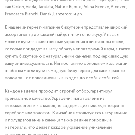
как Ciclon, Vidda, Taratata, Nature Bijoux, Polina Firenze, Alcozer,
Francesca Bianchi, Dansk, Lanzerotti и др.
В нашем интернет-магазине бижутерии представлен широкий
ассортимент, где каждый найдет что-то по вкусу. У нас вы
можете купить качественные украшения в винтажном стиле,
которые придадут вашему образу неповторимый шарм, а также
купить бижутерию с натуральными камнями, подчеркивающую
вашу индивидуальность. Мы постоянно обновляем коллекции,
чтобы вы могли купить модную бижутерию для самых разных
поводов – от повседневных выходов до особых событий.
Каждое изделие проходит строгий отбор, гарантируя
премиальное качество. Украшения изготовлены из
гипоаллергенных сплавов, не содержащих никель, и покрыты
серебром или золотом. В дизайне используются натуральные
и полудрагоценные камни, а также редкие природные
материалы, что делает каждое украшение уникальным
произведением искусства.