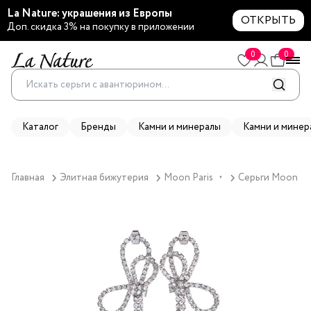
La Nature: украшения из Европы
ОТКРЫТЬ
Доп. скидка 3% на покупку в приложении
0
0
Каталог
Бренды
Камни и минералы
Камни и минер
Главная
Элитная бижутерия
Moon Paris
Серьги Moon Par
▼