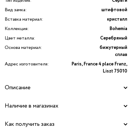
Тип изделия:
Серьги
Вид замка:
штифтовой
Вставка материал:
кристалл
Коллекция:
Bohemia
Цвет металла:
Серебряный
Основа материал:
бижутерный
сплав
Адрес изготовителя:
Paris, France 4 place Franz,
Liszt 75010
Описание
Серьги Bohemia бант с кристаллами — изысканное
Наличие в магазинах
украшение от бренда Moon Paris. Дизайн в форме
утонченного банта, декорированного сверкающими
Бутик "La Nature" в ТЦ "Калужский", Москва
кристаллами, делает эти серьги настоящим акцентом
Как получить заказ
любого образа — от повседневного до вечернего. Длина