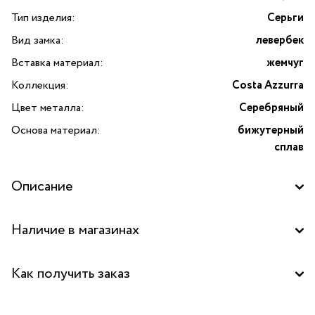
Тип изделия:
Серьги
Вид замка:
левербек
Вставка материал:
жемчуг
Коллекция:
Costa Azzurra
Цвет металла:
Серебряный
Основа материал:
бижутерный
сплав
Описание
Серьги Costa Azzurra с жемчугом и подвеской-солнцем
Наличие в магазинах
от бренда Lanzerotti — это изысканное украшение,
которое добавит вашему образу нотку элегантности
Бутик "La Nature" в ТД "Дружба", Москва
и утончённости. Дизайн изделия вдохновлён солнечными
Как получить заказ
берегами Италии: длинные серьги длиной
Бутик "La Nature" в ТЦ "Сокольники", Москва
7,5 см гармонично сочетают в себе сияющий серебряный