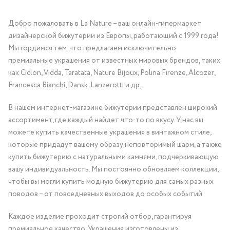
Добро пожаловать в La Nature – ваш онлайн-гипермаркет
дизайнерской бижутерии из Европы, работающий с 1999 года!
Мы гордимся тем, что предлагаем исключительно
премиальные украшения от известных мировых брендов, таких
как Ciclon, Vidda, Taratata, Nature Bijoux, Polina Firenze, Alcozer,
Francesca Bianchi, Dansk, Lanzerotti и др.
В нашем интернет-магазине бижутерии представлен широкий
ассортимент, где каждый найдет что-то по вкусу. У нас вы
можете купить качественные украшения в винтажном стиле,
которые придадут вашему образу неповторимый шарм, а также
купить бижутерию с натуральными камнями, подчеркивающую
вашу индивидуальность. Мы постоянно обновляем коллекции,
чтобы вы могли купить модную бижутерию для самых разных
поводов – от повседневных выходов до особых событий.
Каждое изделие проходит строгий отбор, гарантируя
премиальное качество. Украшения изготовлены из