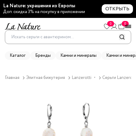
La Nature: украшения из Европы
ОТКРЫТЬ
Доп. скидка 3% на покупку в приложении
0
0
Каталог
Бренды
Камни и минералы
Камни и минер
Главная
Элитная бижутерия
Lanzerotti
Серьги Lanzerott
▼