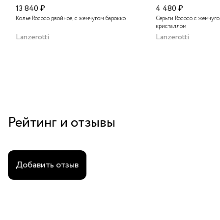
13 840 ₽
4 480 ₽
Колье Rococo двойное, с жемчугом барокко
Серьги Rococo с жемчуг
кристаллом
Lanzerotti
Lanzerotti
Рейтинг и отзывы
Добавить отзыв