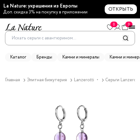
La Nature: украшения из Европы
ОТКРЫТЬ
Доп. скидка 3% на покупку в приложении
0
0
Каталог
Бренды
Камни и минералы
Камни и минер
Главная
Элитная бижутерия
Lanzerotti
Серьги Lanzerotti
▼