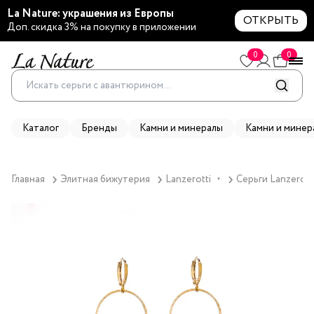
La Nature: украшения из Европы
ОТКРЫТЬ
Доп. скидка 3% на покупку в приложении
0
0
Каталог
Бренды
Камни и минералы
Камни и минер
Главная
Элитная бижутерия
Lanzerotti
Серьги Lanzerott
▼