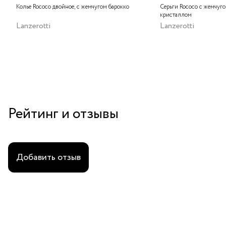
Колье Rococo двойное, с жемчугом барокко
Серьги Rococo с жемчуг
кристаллом
Lanzerotti
Lanzerotti
Рейтинг и отзывы
Добавить отзыв