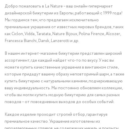
Добро пожаловать в La Nature – ваш онлайн-гипермаркет
дизайнерской бижутерии из Европы, работающий с 1999 года!
Мы гордимся тем, что предлагаем исключительно
премиальные украшения от известных мировых брендов, таких
как Ciclon, Vidda, Taratata, Nature Bijoux, Polina Firenze, Alcozer,
Francesca Bianchi, Dansk, Lanzerotti и др.
В нашем интернет-магазине бижутерии представлен широкий
ассортимент, где каждый найдет что-то по вкусу. У нас вы
можете купить качественные украшения в винтажном стиле,
которые придадут вашему образу неповторимый шарм, а также
купить бижутерию с натуральными камнями, подчеркивающую
вашу индивидуальность. Мы постоянно обновляем коллекции,
чтобы вы могли купить модную бижутерию для самых разных
поводов – от повседневных выходов до особых событий.
Каждое изделие проходит строгий отбор, гарантируя
премиальное качество. Украшения изготовлены из
гипоаллергенных сплавов, не содержащих никель, и покрыты