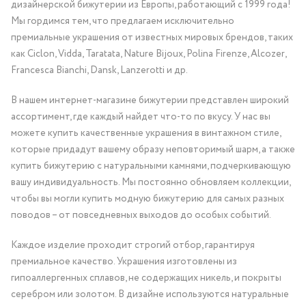
дизайнерской бижутерии из Европы, работающий с 1999 года!
Мы гордимся тем, что предлагаем исключительно
премиальные украшения от известных мировых брендов, таких
как Ciclon, Vidda, Taratata, Nature Bijoux, Polina Firenze, Alcozer,
Francesca Bianchi, Dansk, Lanzerotti и др.
В нашем интернет-магазине бижутерии представлен широкий
ассортимент, где каждый найдет что-то по вкусу. У нас вы
можете купить качественные украшения в винтажном стиле,
которые придадут вашему образу неповторимый шарм, а также
купить бижутерию с натуральными камнями, подчеркивающую
вашу индивидуальность. Мы постоянно обновляем коллекции,
чтобы вы могли купить модную бижутерию для самых разных
поводов – от повседневных выходов до особых событий.
Каждое изделие проходит строгий отбор, гарантируя
премиальное качество. Украшения изготовлены из
гипоаллергенных сплавов, не содержащих никель, и покрыты
серебром или золотом. В дизайне используются натуральные