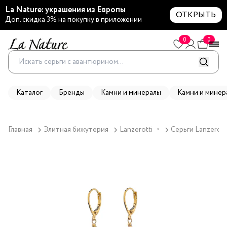
La Nature: украшения из Европы
ОТКРЫТЬ
Доп. скидка 3% на покупку в приложении
0
0
Каталог
Бренды
Камни и минералы
Камни и минер
Главная
Элитная бижутерия
Lanzerotti
Серьги Lanzerott
▼