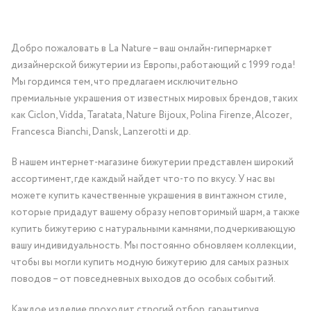
Добро пожаловать в La Nature – ваш онлайн-гипермаркет
дизайнерской бижутерии из Европы, работающий с 1999 года!
Мы гордимся тем, что предлагаем исключительно
премиальные украшения от известных мировых брендов, таких
как Ciclon, Vidda, Taratata, Nature Bijoux, Polina Firenze, Alcozer,
Francesca Bianchi, Dansk, Lanzerotti и др.
В нашем интернет-магазине бижутерии представлен широкий
ассортимент, где каждый найдет что-то по вкусу. У нас вы
можете купить качественные украшения в винтажном стиле,
которые придадут вашему образу неповторимый шарм, а также
купить бижутерию с натуральными камнями, подчеркивающую
вашу индивидуальность. Мы постоянно обновляем коллекции,
чтобы вы могли купить модную бижутерию для самых разных
поводов – от повседневных выходов до особых событий.
Каждое изделие проходит строгий отбор, гарантируя