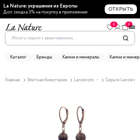
La Nature: украшения из Европы
ОТКРЫТЬ
Доп. скидка 3% на покупку в приложении
0
0
Каталог
Бренды
Камни и минералы
Камни и минер
Главная
Элитная бижутерия
Lanzerotti
Серьги Lanzerotti
▼