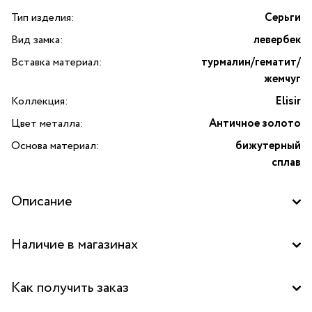
Тип изделия:
Серьги
Вид замка:
левербек
Вставка материал:
турмалин/гематит/
жемчуг
Коллекция:
Elisir
Цвет металла:
Античное золото
Основа материал:
бижутерный
сплав
Описание
Серьги Elisir от итальянского бренда Lanzerotti.
Наличие в магазинах
Коллекция Эликсир — больше, чем украшения. Это
концентрация стиля, энергии и изысканности. Серьги
Центральный склад
объединяют натуральные турмалин, гематит и жемчуг —
Как получить заказ
это сочетание не только радует глаз утонченной