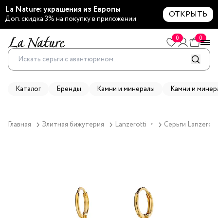
La Nature: украшения из Европы
ОТКРЫТЬ
Доп. скидка 3% на покупку в приложении
0
0
Каталог
Бренды
Камни и минералы
Камни и минер
Главная
Элитная бижутерия
Lanzerotti
Серьги Lanzerott
▼