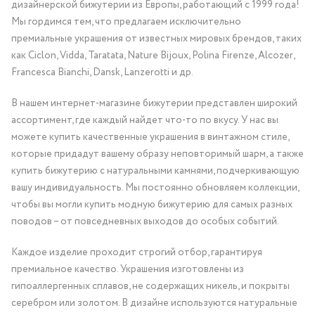
дизайнерской бижутерии из Европы, работающий с 1999 года!
Мы гордимся тем, что предлагаем исключительно
премиальные украшения от известных мировых брендов, таких
как Ciclon, Vidda, Taratata, Nature Bijoux, Polina Firenze, Alcozer,
Francesca Bianchi, Dansk, Lanzerotti и др.
В нашем интернет-магазине бижутерии представлен широкий
ассортимент, где каждый найдет что-то по вкусу. У нас вы
можете купить качественные украшения в винтажном стиле,
которые придадут вашему образу неповторимый шарм, а также
купить бижутерию с натуральными камнями, подчеркивающую
вашу индивидуальность. Мы постоянно обновляем коллекции,
чтобы вы могли купить модную бижутерию для самых разных
поводов – от повседневных выходов до особых событий.
Каждое изделие проходит строгий отбор, гарантируя
премиальное качество. Украшения изготовлены из
гипоаллергенных сплавов, не содержащих никель, и покрыты
серебром или золотом. В дизайне используются натуральные