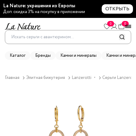
La Nature: украшения из Европы
ОТКРЫТЬ
Доп. скидка 3% на покупку в приложении
0
0
Каталог
Бренды
Камни и минералы
Камни и минер
Главная
Элитная бижутерия
Lanzerotti
Серьги Lanzerott
▼