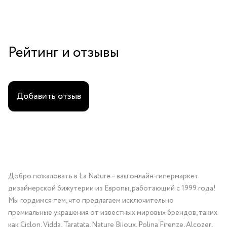
Рейтинг и отзывы
Добавить отзыв
Добро пожаловать в La Nature – ваш онлайн-гипермаркет
дизайнерской бижутерии из Европы, работающий с 1999 года!
Мы гордимся тем, что предлагаем исключительно
премиальные украшения от известных мировых брендов, таких
как Ciclon, Vidda, Taratata, Nature Bijoux, Polina Firenze, Alcozer,