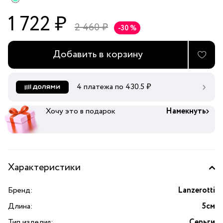
1 722 ₽
2 460 ₽
-30 %
Добавить в корзину
4 платежа по
430.5
₽
Хочу это в подарок
Намекнуть
Характеристики
Бренд:
Lanzerotti
Длина:
5см
Тип изделия:
Серьги