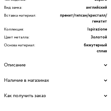
Вид замка:
английский
Вставка материал:
пренит/гипсан/кристалл/
гематит
Коллекция:
Ispirazione
Цвет металла:
Золотой
Основа материал:
бижутерный
сплав
Описание
Откройте для себя волшебство итальянского стиля
Наличие в магазинах
с серьгами Ispirazione от бренда Lanzerotti. Эти
изысканные украшения украсят ваш образ, придав ему
Бутик "La Nature" в ТЦ "Таганский пассаж", Москва
нотку роскоши и элегантности. Каждый элемент этих
Как получить заказ
сережек тщательно продуман, чтобы создать
гармоничный и завершённый образ. Сочетание
Забрать бесплатно в бутике