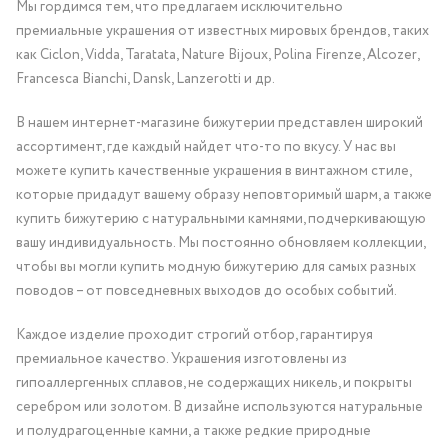
Мы гордимся тем, что предлагаем исключительно
премиальные украшения от известных мировых брендов, таких
как Ciclon, Vidda, Taratata, Nature Bijoux, Polina Firenze, Alcozer,
Francesca Bianchi, Dansk, Lanzerotti и др.
В нашем интернет-магазине бижутерии представлен широкий
ассортимент, где каждый найдет что-то по вкусу. У нас вы
можете купить качественные украшения в винтажном стиле,
которые придадут вашему образу неповторимый шарм, а также
купить бижутерию с натуральными камнями, подчеркивающую
вашу индивидуальность. Мы постоянно обновляем коллекции,
чтобы вы могли купить модную бижутерию для самых разных
поводов – от повседневных выходов до особых событий.
Каждое изделие проходит строгий отбор, гарантируя
премиальное качество. Украшения изготовлены из
гипоаллергенных сплавов, не содержащих никель, и покрыты
серебром или золотом. В дизайне используются натуральные
и полудрагоценные камни, а также редкие природные