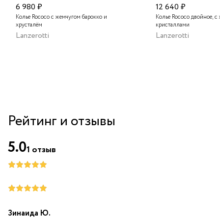
6 980 ₽
12 640 ₽
Колье Rococo с жемчугом барокко и
Колье Rococo двойное, с
хрусталём
кристаллами
Lanzerotti
Lanzerotti
Рейтинг и отзывы
5.0
1
отзыв
Зинаида Ю.