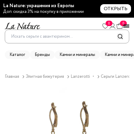
La Nature: украшения из Европы
ОТКРЫТЬ
Доп. скидка 3% на покупку в приложении
0
0
Каталог
Бренды
Камни и минералы
Камни и минер
Главная
Элитная бижутерия
Lanzerotti
Серьги Lanzerott
▼