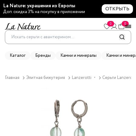
La Nature: украшения из Европы
ОТКРЫТЬ
Доп. скидка 3% на покупку в приложении
0
0
Каталог
Бренды
Камни и минералы
Камни и минер
Главная
Элитная бижутерия
Lanzerotti
Серьги Lanzerott
▼