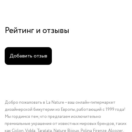
добавить изюминку в повседневный наряд.
Рейтинг и отзывы
Добавить отзыв
Добро пожаловать в La Nature – ваш онлайн-гипермаркет
дизайнерской бижутерии из Европы, работающий с 1999 года!
Мы гордимся тем, что предлагаем исключительно
премиальные украшения от известных мировых брендов, таких
как Ciclon, Vidda, Taratata, Nature Bijoux, Polina Firenze, Alcozer,