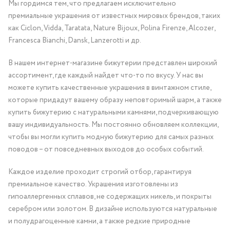
Мы гордимся тем, что предлагаем исключительно
премиальные украшения от известных мировых брендов, таких
как Ciclon, Vidda, Taratata, Nature Bijoux, Polina Firenze, Alcozer,
Francesca Bianchi, Dansk, Lanzerotti и др.
В нашем интернет-магазине бижутерии представлен широкий
ассортимент, где каждый найдет что-то по вкусу. У нас вы
можете купить качественные украшения в винтажном стиле,
которые придадут вашему образу неповторимый шарм, а также
купить бижутерию с натуральными камнями, подчеркивающую
вашу индивидуальность. Мы постоянно обновляем коллекции,
чтобы вы могли купить модную бижутерию для самых разных
поводов – от повседневных выходов до особых событий.
Каждое изделие проходит строгий отбор, гарантируя
премиальное качество. Украшения изготовлены из
гипоаллергенных сплавов, не содержащих никель, и покрыты
серебром или золотом. В дизайне используются натуральные
и полудрагоценные камни, а также редкие природные