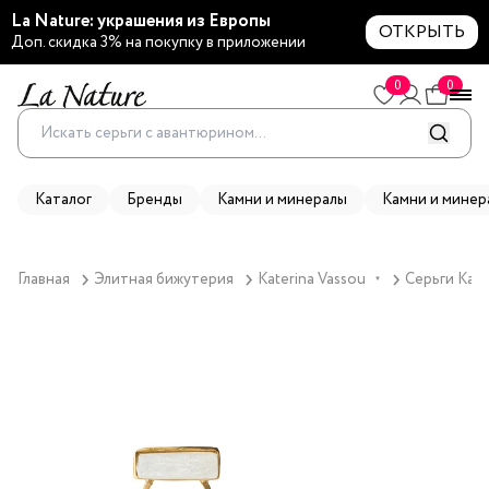
La Nature: украшения из Европы
ОТКРЫТЬ
Доп. скидка 3% на покупку в приложении
0
0
Каталог
Бренды
Камни и минералы
Камни и минер
Главная
Элитная бижутерия
Katerina Vassou
Серьги Kate
▼