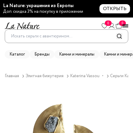
La Nature: украшения из Европы
ОТКРЫТЬ
Доп. скидка 3% на покупку в приложении
0
0
Каталог
Бренды
Камни и минералы
Камни и минер
Главная
Элитная бижутерия
Katerina Vassou
Серьги Kate
▼