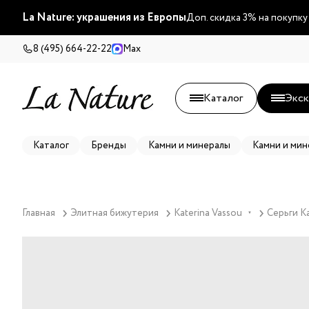
La Nature: украшения из Европы
Доп. скидка 3% на покупку
8 (495) 664-22-22
Max
Каталог
Экск
Каталог
Бренды
Камни и минералы
Камни и мин
Главная
Элитная бижутерия
Katerina Vassou
Серьги K
▼