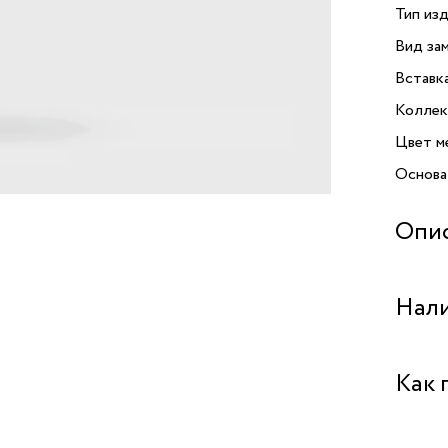
Тип изд
Вид зам
Вставк
Коллек
Цвет м
Основа
Опи
Предст
Нали
с крист
серьги
не толь
Бутик 
Как 
издели
к дета
Бутик "
обеспеч