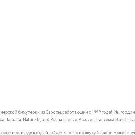
йнерской бижутерии из Европы, работающий с 1999 года! Мы горди
Taratata, Nature Bijoux, Polina Firenze, Alcozer, Francesca Bianchi, Da
сортимент, где каждый найдет что-то по вкусу. У нас вы можете к