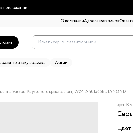
 в приложении
О компании
Адреса магазинов
Оплата
люзив
ералы по знаку зодиака
Акции
aterina Vassou, Keystone, с кристаллом, KV24.2-401565BDIAMOND
арт.
KV
Серь
Цвет