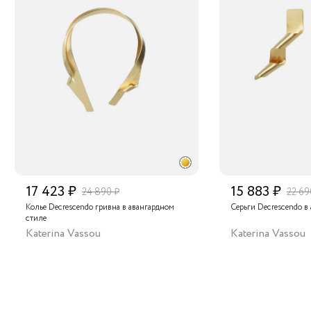
17 423 ₽
15 883 ₽
24 890 ₽
22 69
Колье Decrescendo гривна в авангардном
Серьги Decrescendo в
стиле
Katerina Vassou
Katerina Vassou