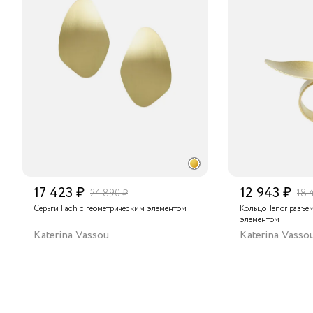
17 423 ₽
12 943 ₽
24 890 ₽
18 
Серьги Fach с геометрическим элементом
Кольцо Tenor разъе
элементом
Katerina Vassou
Katerina Vasso