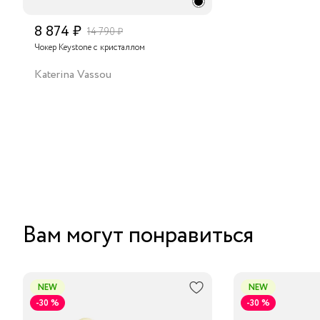
8 874 ₽
14 790 ₽
Чокер Keystone с кристаллом
Katerina Vassou
Вам могут понравиться
NEW
NEW
-30 %
-30 %