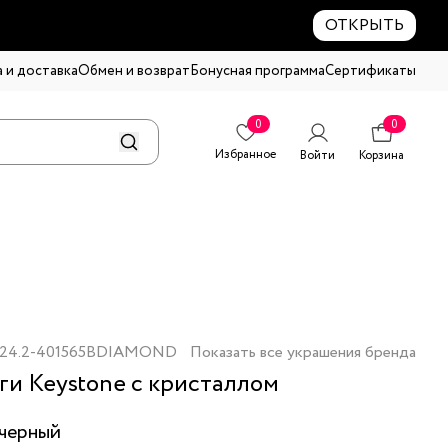
ОТКРЫТЬ
 и доставка
Обмен и возврат
Бонусная программа
Сертификаты
0
0
Избранное
Войти
Корзина
24.2-401565BDIAMOND
Показать все украшения бренда
ги Keystone с кристаллом
черный