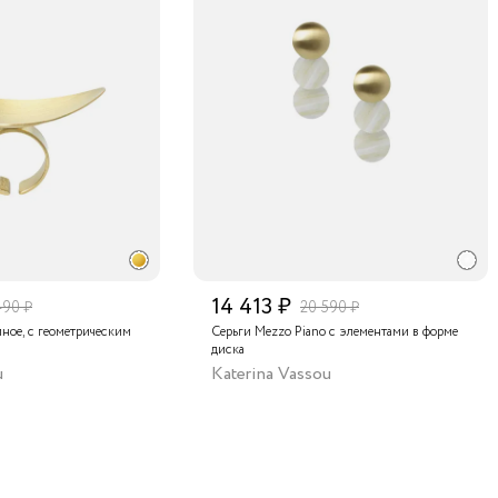
14 413 ₽
490 ₽
20 590 ₽
мное, с геометрическим
Серьги Mezzo Piano с элементами в форме
диска
u
Katerina Vassou