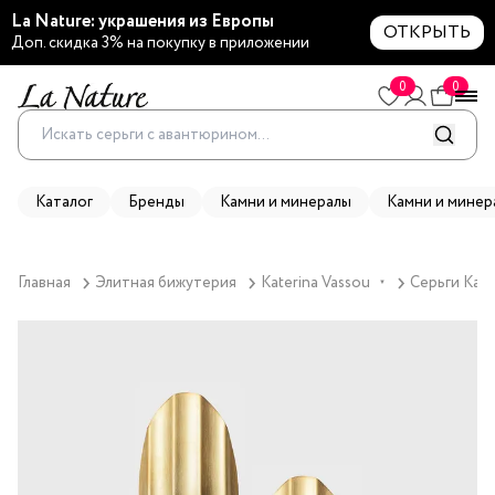
La Nature: украшения из Европы
ОТКРЫТЬ
Доп. скидка 3% на покупку в приложении
0
0
Каталог
Бренды
Камни и минералы
Камни и минер
Главная
Элитная бижутерия
Katerina Vassou
Серьги Kate
▼