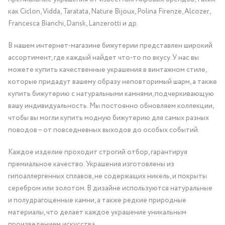
как Ciclon, Vidda, Taratata, Nature Bijoux, Polina Firenze, Alcozer,
Francesca Bianchi, Dansk, Lanzerotti и др.
В нашем интернет-магазине бижутерии представлен широкий
ассортимент, где каждый найдет что-то по вкусу. У нас вы
можете купить качественные украшения в винтажном стиле,
которые придадут вашему образу неповторимый шарм, а также
купить бижутерию с натуральными камнями, подчеркивающую
вашу индивидуальность. Мы постоянно обновляем коллекции,
чтобы вы могли купить модную бижутерию для самых разных
поводов – от повседневных выходов до особых событий.
Каждое изделие проходит строгий отбор, гарантируя
премиальное качество. Украшения изготовлены из
гипоаллергенных сплавов, не содержащих никель, и покрыты
серебром или золотом. В дизайне используются натуральные
и полудрагоценные камни, а также редкие природные
материалы, что делает каждое украшение уникальным
произведением искусства.