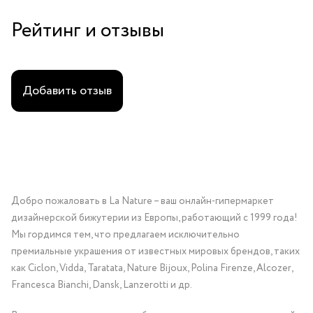
особое мероприятие.
Рейтинг и отзывы
Добавить отзыв
Добро пожаловать в La Nature – ваш онлайн-гипермаркет
дизайнерской бижутерии из Европы, работающий с 1999 года!
Мы гордимся тем, что предлагаем исключительно
премиальные украшения от известных мировых брендов, таких
как Ciclon, Vidda, Taratata, Nature Bijoux, Polina Firenze, Alcozer,
Francesca Bianchi, Dansk, Lanzerotti и др.