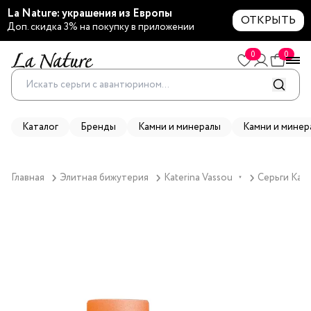
La Nature: украшения из Европы
ОТКРЫТЬ
Доп. скидка 3% на покупку в приложении
0
0
Каталог
Бренды
Камни и минералы
Камни и минер
Главная
Элитная бижутерия
Katerina Vassou
Серьги Kat
▼