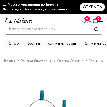
La Nature: украшения из Европы
ОТКРЫТЬ
Доп. скидка 3% на покупку в приложении
0
0
Каталог
Бренды
Камни и минералы
Камни и минер
Главная
Элитная бижутерия
Katerina Vassou
Серьги Kate
▼