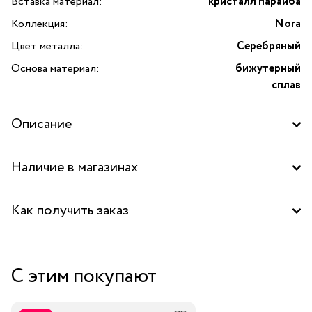
Вставка материал:
кристалл параиба
Коллекция:
Nora
Цвет металла:
Серебряный
Основа материал:
бижутерный
сплав
Описание
Наличие в магазинах
Центральный склад
Как получить заказ
Забрать бесплатно в бутике
С этим покупают
Курьером за 1-2 дня
В пункт выдачи заказов Boxberry