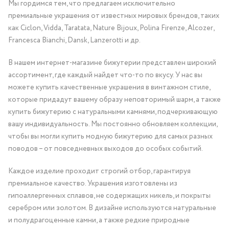
Мы гордимся тем, что предлагаем исключительно
премиальные украшения от известных мировых брендов, таких
как Ciclon, Vidda, Taratata, Nature Bijoux, Polina Firenze, Alcozer,
Francesca Bianchi, Dansk, Lanzerotti и др.
В нашем интернет-магазине бижутерии представлен широкий
ассортимент, где каждый найдет что-то по вкусу. У нас вы
можете купить качественные украшения в винтажном стиле,
которые придадут вашему образу неповторимый шарм, а также
купить бижутерию с натуральными камнями, подчеркивающую
вашу индивидуальность. Мы постоянно обновляем коллекции,
чтобы вы могли купить модную бижутерию для самых разных
поводов – от повседневных выходов до особых событий.
Каждое изделие проходит строгий отбор, гарантируя
премиальное качество. Украшения изготовлены из
гипоаллергенных сплавов, не содержащих никель, и покрыты
серебром или золотом. В дизайне используются натуральные
и полудрагоценные камни, а также редкие природные