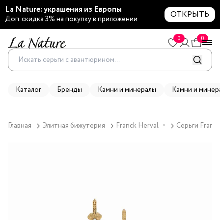
La Nature: украшения из Европы
ОТКРЫТЬ
Доп. скидка 3% на покупку в приложении
0
0
Каталог
Бренды
Камни и минералы
Камни и минер
Главная
Элитная бижутерия
Franck Herval
Серьги Franck
▼