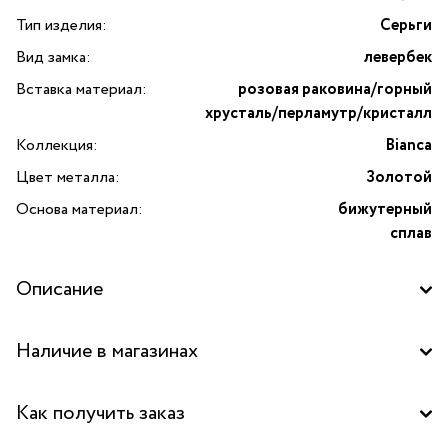
Тип изделия:
Серьги
Вид замка:
левербек
Вставка материал:
розовая раковина/горный
хрусталь/перламутр/кристалл
Коллекция:
Bianca
Цвет металла:
Золотой
Основа материал:
бижутерный
сплав
Описание
Погрузитесь в атмосферу изысканной французской
Наличие в магазинах
элегантности с серьгами Bianca от бренда Franck Herval.
Серьги Bianca выполнены из высококачественного
Бутик "La Nature" в ТЦ "Метрополис", Москва
бижутерного сплава с роскошным покрытием
Как получить заказ
золотистого цвета, который подчёркивает благородство
Бутик "La Nature" в ТРК "FORT", Москва