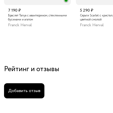
7 190 ₽
5 290 ₽
Браслет Tanya с авантюрином, стеклянными
Серьги Scarlet с криста
бусинами и агатом
цветной смолой
Franck Herval
Franck Herval
Рейтинг и отзывы
Добавить отзыв