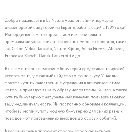
Добро пожаловать в La Nature – ваш онлайн-гипермаркет
дизайнерской бижутерии из Европы, работающий с 1999 года!
Мы гордимся тем, что предлагаем исключительно
премиальные украшения от известных мировых брендов, таких
как Ciclon, Vidda, Taratata, Nature Bijoux, Polina Firenze, Alcozer,
Francesca Bianchi, Dansk, Lanzerotti и др.
В нашем интернет-магазине бижутерии представлен широкий
ассортимент, где каждый найдет что-то по вкусу. У нас вы
можете купить качественные украшения в винтажном стиле,
которые придадут вашему образу неповторимый шарм, а также
купить бижутерию с натуральными камнями, подчеркивающую
вашу индивидуальность. Мы постоянно обновляем коллекции,
чтобы вы могли купить модную бижутерию для самых разных
поводов – от повседневных выходов до особых событий.
Каждое изделие проходит строгий отбор, гарантируя