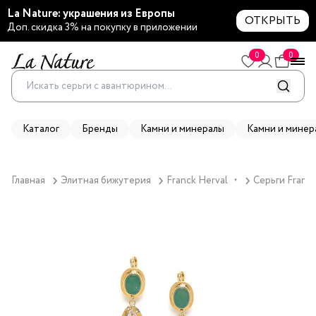
La Nature: украшения из Европы
ОТКРЫТЬ
Доп. скидка 3% на покупку в приложении
0
0
Каталог
Бренды
Камни и минералы
Камни и минер
Главная
Элитная бижутерия
Franck Herval
Серьги Franck
▼