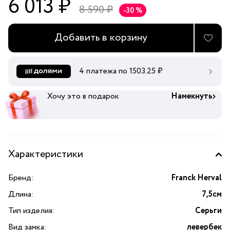
6 013 ₽
8 590 ₽
-30 %
Добавить в корзину
4 платежа по
1503.25
₽
Хочу это в подарок
Намекнуть
Характеристики
Бренд:
Franck Herval
Длина:
7,5см
Тип изделия:
Серьги
Вид замка:
левербек