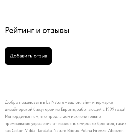
контакта с водой, парфюмерной продукцией или бытовой
химией для сохранения первозданного блеска материалов.
Эти серьги будут уместны как для повседневных нарядов,
так и для особых случаев. Они могут стать как
Рейтинг и отзывы
самостоятельным акцентом в вашем образе, так и частью
комплексного ансамбля аксессуаров. Серьги Colombine
с авантюрином, перламутром и кристаллами Swarovski
станут прекрасным подарком для любого праздника: будь
Добавить отзыв
то день рождения, юбилей или просто проявление заботы
о близком человеке.
Добро пожаловать в La Nature – ваш онлайн-гипермаркет
дизайнерской бижутерии из Европы, работающий с 1999 года!
Мы гордимся тем, что предлагаем исключительно
премиальные украшения от известных мировых брендов, таких
как Ciclon, Vidda, Taratata, Nature Bijoux, Polina Firenze, Alcozer,