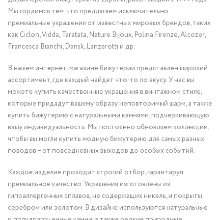
Мы гордимся тем, что предлагаем исключительно
премиальные украшения от известных мировых брендов, таких
как Ciclon, Vidda, Taratata, Nature Bijoux, Polina Firenze, Alcozer,
Francesca Bianchi, Dansk, Lanzerotti и др.
В нашем интернет-магазине бижутерии представлен широкий
ассортимент, где каждый найдет что-то по вкусу. У нас вы
можете купить качественные украшения в винтажном стиле,
которые придадут вашему образу неповторимый шарм, а также
купить бижутерию с натуральными камнями, подчеркивающую
вашу индивидуальность. Мы постоянно обновляем коллекции,
чтобы вы могли купить модную бижутерию для самых разных
поводов – от повседневных выходов до особых событий.
Каждое изделие проходит строгий отбор, гарантируя
премиальное качество. Украшения изготовлены из
гипоаллергенных сплавов, не содержащих никель, и покрыты
серебром или золотом. В дизайне используются натуральные
и полудрагоценные камни, а также редкие природные