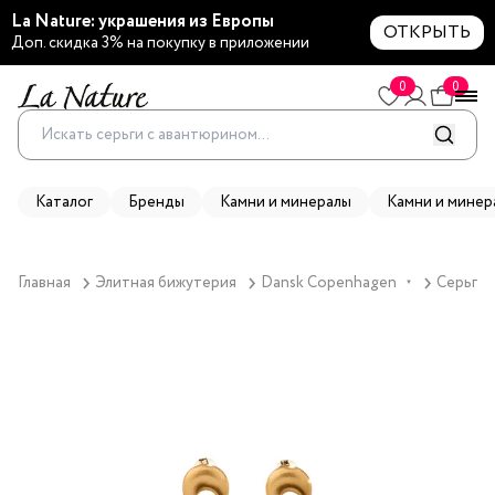
La Nature: украшения из Европы
ОТКРЫТЬ
Доп. скидка 3% на покупку в приложении
0
0
Каталог
Бренды
Камни и минералы
Камни и минер
Главная
Элитная бижутерия
Dansk Copenhagen
Серьги 
▼