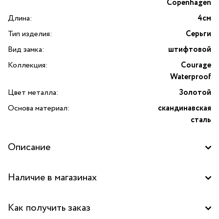
Copenhagen
Длина:
4см
Тип изделия:
Серьги
Вид замка:
штифтовой
Коллекция:
Courage
Waterproof
Цвет металла:
Золотой
Основа материал:
скандинавская
сталь
Описание
Серьги Courage Waterproof овальные, в форме
Наличие в магазинах
капли от датского бренда Dansk Copenhagen станет
эффектным акцентом вашего образа. Выполненные
Бутик "La Nature" в ТД "Дружба", Москва
из прочной скандинавской стали с золотым покрытием,
Как получить заказ
эти серьги сочетают в себе современный дизайн