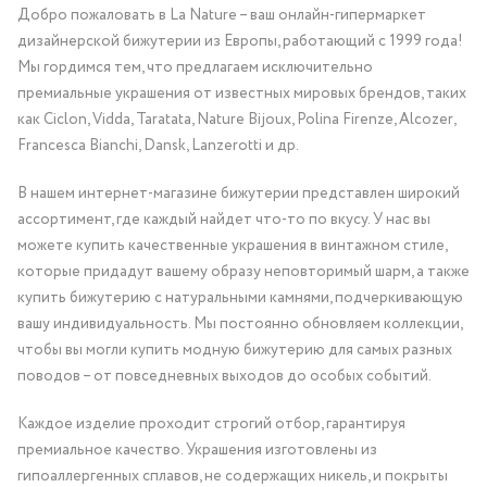
Добро пожаловать в La Nature – ваш онлайн-гипермаркет
дизайнерской бижутерии из Европы, работающий с 1999 года!
Мы гордимся тем, что предлагаем исключительно
премиальные украшения от известных мировых брендов, таких
как Ciclon, Vidda, Taratata, Nature Bijoux, Polina Firenze, Alcozer,
Francesca Bianchi, Dansk, Lanzerotti и др.
В нашем интернет-магазине бижутерии представлен широкий
ассортимент, где каждый найдет что-то по вкусу. У нас вы
можете купить качественные украшения в винтажном стиле,
которые придадут вашему образу неповторимый шарм, а также
купить бижутерию с натуральными камнями, подчеркивающую
вашу индивидуальность. Мы постоянно обновляем коллекции,
чтобы вы могли купить модную бижутерию для самых разных
поводов – от повседневных выходов до особых событий.
Каждое изделие проходит строгий отбор, гарантируя
премиальное качество. Украшения изготовлены из
гипоаллергенных сплавов, не содержащих никель, и покрыты