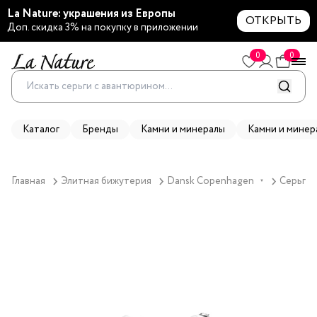
La Nature: украшения из Европы
ОТКРЫТЬ
Доп. скидка 3% на покупку в приложении
0
0
Каталог
Бренды
Камни и минералы
Камни и минер
Главная
Элитная бижутерия
Dansk Copenhagen
Серьги 
▼