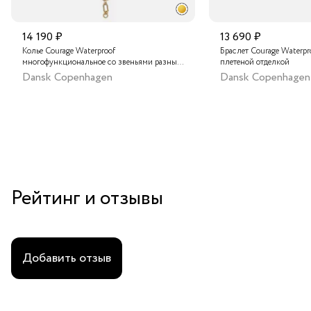
14 190 ₽
13 690 ₽
Колье Courage Waterproof
Браслет Courage Waterpr
многофункциональное со звеньями разных
плетеной отделкой
форм
Dansk Copenhagen
Dansk Copenhagen
Рейтинг и отзывы
Добавить отзыв