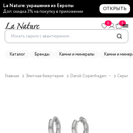
La Nature: украшения из Европы
ОТКРЫТЬ
Доп. скидка 3% на покупку в приложении
0
0
Каталог
Бренды
Камни и минералы
Камни и минер
Главная
Элитная бижутерия
Dansk Copenhagen
Серьги 
▼