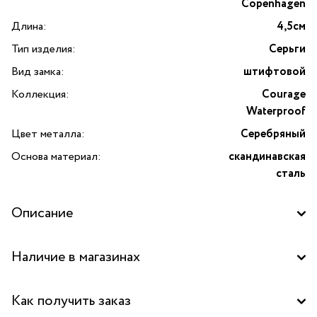
Copenhagen
Длина:
4,5см
Тип изделия:
Серьги
Вид замка:
штифтовой
Коллекция:
Courage
Waterproof
Цвет металла:
Серебряный
Основа материал:
скандинавская
сталь
Описание
Серьги Courage Waterproof с фактурной
Наличие в магазинах
подвеской от датского бренда Dansk Copenhagen.
Модель выполнена из высококачественной скандинавской
Бутик "La Nature" в ТД "Дружба", Москва
стали с покрытием серебром, что обеспечивает
Как получить заказ
не только элегантный внешний вид, но и долговечность