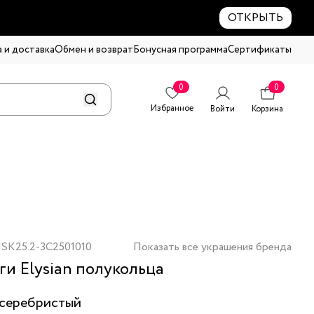
ОТКРЫТЬ
 и доставка
Обмен и возврат
Бонусная программа
Сертификаты
0
0
Избранное
Войти
Корзина
SK25.2-3C2501010
Показать все украшения бренда
ги Elysian полукольца
серебристый