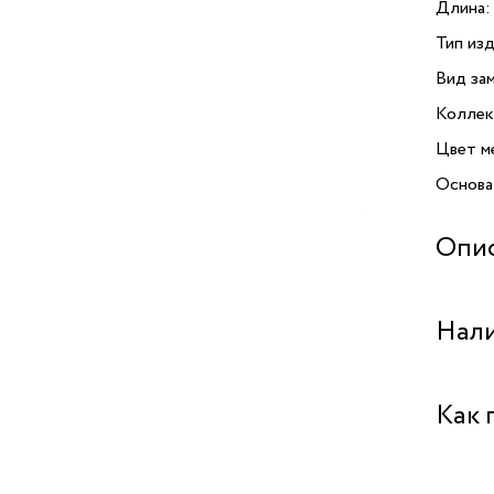
Длина:
Тип изд
Вид зам
Коллек
Цвет м
Основа
Опи
Серьги 
Нали
Издели
что об
и гипо
Бутик "
Как 
полукол
как с п
Бутик 
Штифто