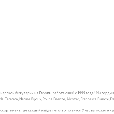
йнерской бижутерии из Европы, работающий с 1999 года! Мы горди
Taratata, Nature Bijoux, Polina Firenze, Alcozer, Francesca Bianchi, Da
сортимент, где каждый найдет что-то по вкусу. У нас вы можете к