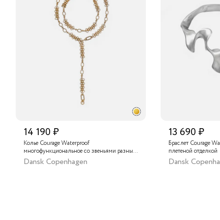
14 190 ₽
13 690 ₽
Колье Courage Waterproof
Браслет Courage Wa
многофункциональное со звеньями разных
плетеной отделкой
форм
Dansk Copenhagen
Dansk Copenh