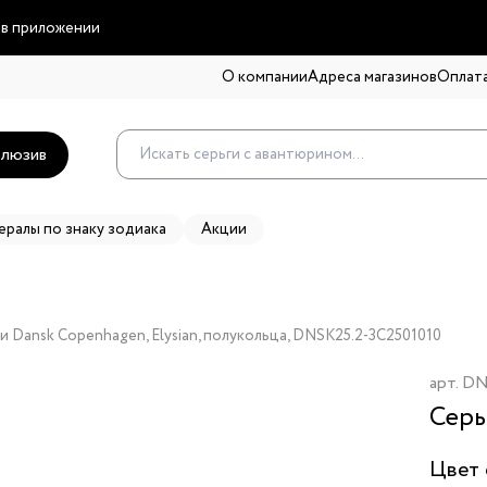
 в приложении
О компании
Адреса магазинов
Оплата
люзив
ералы по знаку зодиака
Акции
и Dansk Copenhagen, Elysian, полукольца, DNSK25.2-3C2501010
арт.
DN
Серь
Цвет