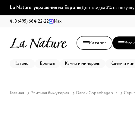
La Nature: украшения из Европы
Доп. скидка 3% на покупку
8 (495) 664-22-22
Max
Каталог
Экск
Каталог
Бренды
Камни и минералы
Камни и мин
Главная
Элитная бижутерия
Dansk Copenhagen
Серьг
▼