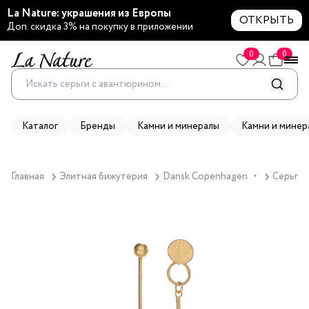
La Nature: украшения из Европы
ОТКРЫТЬ
Доп. скидка 3% на покупку в приложении
0
0
Каталог
Бренды
Камни и минералы
Камни и минер
Главная
Элитная бижутерия
Dansk Copenhagen
Серьги 
▼