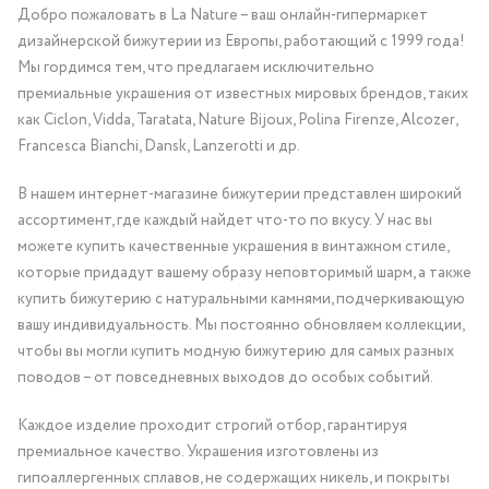
Добро пожаловать в La Nature – ваш онлайн-гипермаркет
дизайнерской бижутерии из Европы, работающий с 1999 года!
Мы гордимся тем, что предлагаем исключительно
премиальные украшения от известных мировых брендов, таких
как Ciclon, Vidda, Taratata, Nature Bijoux, Polina Firenze, Alcozer,
Francesca Bianchi, Dansk, Lanzerotti и др.
В нашем интернет-магазине бижутерии представлен широкий
ассортимент, где каждый найдет что-то по вкусу. У нас вы
можете купить качественные украшения в винтажном стиле,
которые придадут вашему образу неповторимый шарм, а также
купить бижутерию с натуральными камнями, подчеркивающую
вашу индивидуальность. Мы постоянно обновляем коллекции,
чтобы вы могли купить модную бижутерию для самых разных
поводов – от повседневных выходов до особых событий.
Каждое изделие проходит строгий отбор, гарантируя
премиальное качество. Украшения изготовлены из
гипоаллергенных сплавов, не содержащих никель, и покрыты