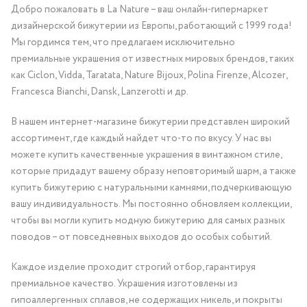
Добро пожаловать в La Nature – ваш онлайн-гипермаркет
дизайнерской бижутерии из Европы, работающий с 1999 года!
Мы гордимся тем, что предлагаем исключительно
премиальные украшения от известных мировых брендов, таких
как Ciclon, Vidda, Taratata, Nature Bijoux, Polina Firenze, Alcozer,
Francesca Bianchi, Dansk, Lanzerotti и др.
В нашем интернет-магазине бижутерии представлен широкий
ассортимент, где каждый найдет что-то по вкусу. У нас вы
можете купить качественные украшения в винтажном стиле,
которые придадут вашему образу неповторимый шарм, а также
купить бижутерию с натуральными камнями, подчеркивающую
вашу индивидуальность. Мы постоянно обновляем коллекции,
чтобы вы могли купить модную бижутерию для самых разных
поводов – от повседневных выходов до особых событий.
Каждое изделие проходит строгий отбор, гарантируя
премиальное качество. Украшения изготовлены из
гипоаллергенных сплавов, не содержащих никель, и покрыты