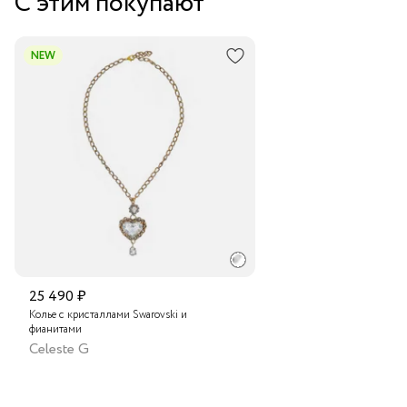
С этим покупают
Курьером за 1-2 дня
В пункт выдачи заказов Boxberry
NEW
Транспортной компанией по России
Подробнее о сроках доставки
25 490 ₽
Колье с кристаллами Swarovski и
фианитами
Celeste G