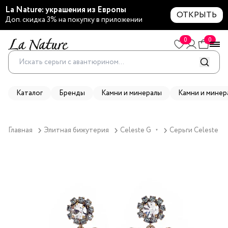
La Nature: украшения из Европы
ОТКРЫТЬ
Доп. скидка 3% на покупку в приложении
0
0
Каталог
Бренды
Камни и минералы
Камни и минер
Главная
Элитная бижутерия
Celeste G
Серьги Celeste G,
▼