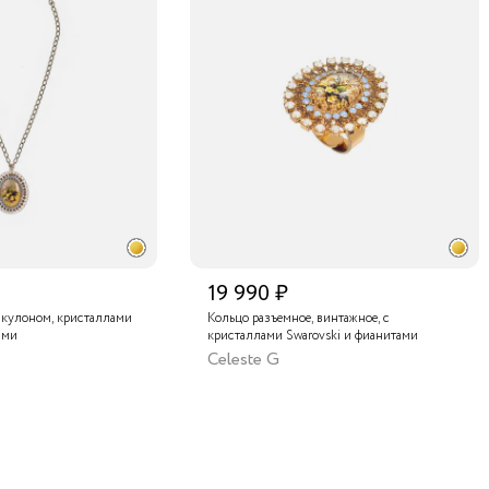
19 990 ₽
 кулоном, кристаллами
Кольцо разъемное, винтажное, с
ами
кристаллами Swarovski и фианитами
Celeste G