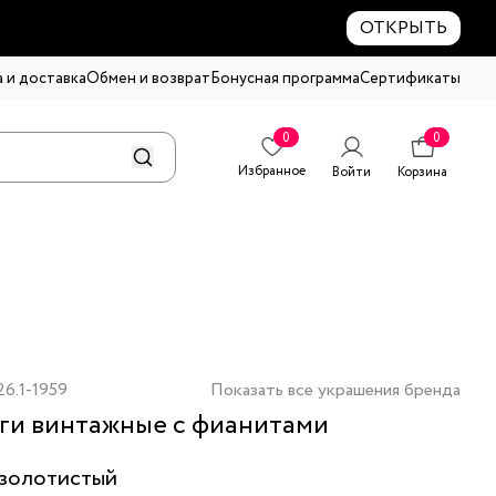
ОТКРЫТЬ
 и доставка
Обмен и возврат
Бонусная программа
Сертификаты
0
0
Избранное
Войти
Корзина
6.1-1959
Показать все украшения бренда
ги винтажные с фианитами
золотистый