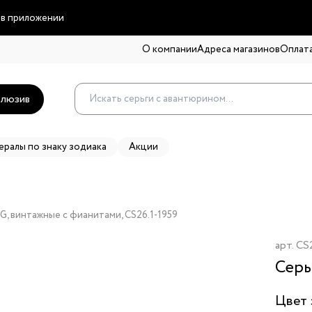
 в приложении
О компании
Адреса магазинов
Оплата
люзив
ералы по знаку зодиака
Акции
 G, винтажные с фианитами, CS26.1-1959
арт.
CS2
Серь
Цвет