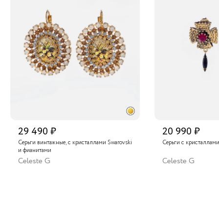
29 490 ₽
20 990 ₽
Серьги винтажные, с кристаллами Swarovski
Серьги с кристаллами
и фианитами
Celeste G
Celeste G