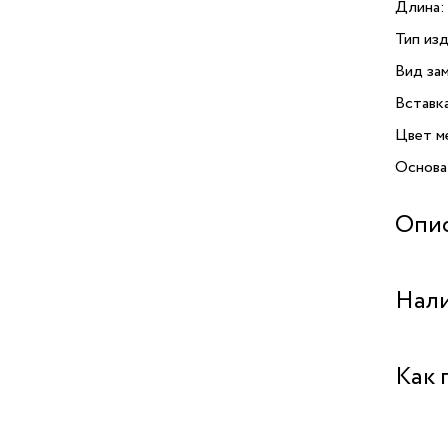
Длина:
Тип изд
Вид зам
Вставк
Цвет м
Основа
Опи
Серьги 
Нали
украшен
Выполн
сочета
Бутик 
Как 
издели
«антич
благор