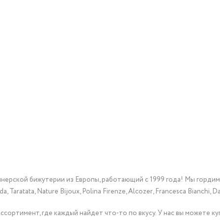
йнерской бижутерии из Европы, работающий с 1999 года! Мы горди
Taratata, Nature Bijoux, Polina Firenze, Alcozer, Francesca Bianchi, Da
сортимент, где каждый найдет что-то по вкусу. У нас вы можете к