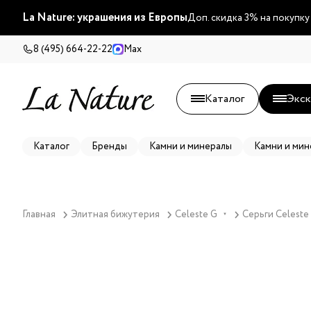
La Nature: украшения из Европы
Доп. скидка 3% на покупку
8 (495) 664-22-22
Max
Каталог
Экск
Каталог
Бренды
Камни и минералы
Камни и мин
Главная
Элитная бижутерия
Celeste G
Серьги Celeste
▼