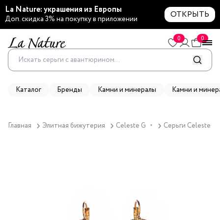
La Nature: украшения из Европы
ОТКРЫТЬ
Доп. скидка 3% на покупку в приложении
0
0
Каталог
Бренды
Камни и минералы
Камни и минер
Главная
Элитная бижутерия
Celeste G
Серьги Celeste G,
▼