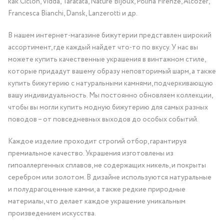
как Ciclon, Vidda, Taratata, Nature Bijoux, Polina Firenze, Alcozer,
Francesca Bianchi, Dansk, Lanzerotti и др.
В нашем интернет-магазине бижутерии представлен широкий
ассортимент, где каждый найдет что-то по вкусу. У нас вы
можете купить качественные украшения в винтажном стиле,
которые придадут вашему образу неповторимый шарм, а также
купить бижутерию с натуральными камнями, подчеркивающую
вашу индивидуальность. Мы постоянно обновляем коллекции,
чтобы вы могли купить модную бижутерию для самых разных
поводов – от повседневных выходов до особых событий.
Каждое изделие проходит строгий отбор, гарантируя
премиальное качество. Украшения изготовлены из
гипоаллергенных сплавов, не содержащих никель, и покрыты
серебром или золотом. В дизайне используются натуральные
и полудрагоценные камни, а также редкие природные
материалы, что делает каждое украшение уникальным
произведением искусства.