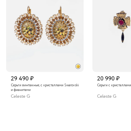
29 490 ₽
20 990 ₽
Серьги винтажные, с кристаллами Swarovski
Серьги с кристаллами
и фианитами
Celeste G
Celeste G