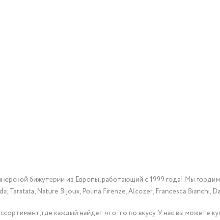
йнерской бижутерии из Европы, работающий с 1999 года! Мы горди
Taratata, Nature Bijoux, Polina Firenze, Alcozer, Francesca Bianchi, Da
сортимент, где каждый найдет что-то по вкусу. У нас вы можете к