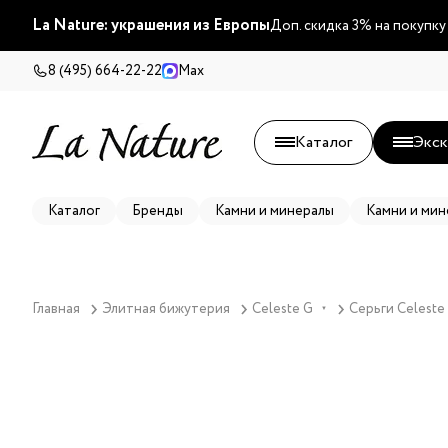
La Nature: украшения из Европы
Доп. скидка 3% на покупку
8 (495) 664-22-22
Max
Каталог
Экск
Каталог
Бренды
Камни и минералы
Камни и мин
Главная
Элитная бижутерия
Celeste G
Серьги Celeste
▼