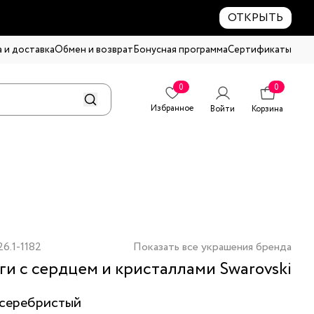
ОТКРЫТЬ
 и доставка
Обмен и возврат
Бонусная программа
Сертификаты
0
0
Избранное
Войти
Корзина
6.1-1182
Показать все украшения бренда
ги с сердцем и кристаллами Swarovski
серебристый