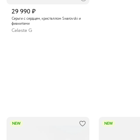
29 990 ₽
Серьги с сердцем, кристаллом Swarovski и
фианитами
Celeste G
NEW
NEW