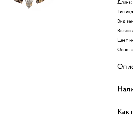
Длина:
Тип изд
Вид зам
Вставк
Цвет м
Основа
Опи
Серьги 
Нали
украшен
элегант
вниман
Бутик 
Как 
инкрус
гармон
Бутик "
«античн