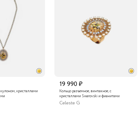
19 990 ₽
 кулоном, кристаллами
Кольцо разъемное, винтажное, с
ами
кристаллами Swarovski и фианитами
Celeste G