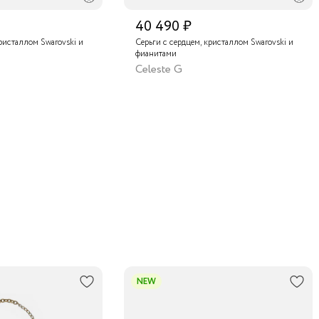
40 490 ₽
кристаллом Swarovski и
Серьги с сердцем, кристаллом Swarovski и
фианитами
Celeste G
NEW