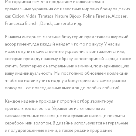
Мы гордимся тем, что предлагаем исключительно
премиальные украшения от известных мировых брендов, таких
как Ciclon, Vidda, Taratata, Nature Bijoux, Polina Firenze, Alcozer,
Francesca Bianchi, Dansk, Lanzerotti и др.
В нашем интернет-магазине бижутерии представлен широкий
ассортимент, где каждый найдет что-то по вкусу. У нас вы
можете купить качественные украшения в винтажном стиле,
которые придадут вашему образу неповторимый шарм, а также
купить бижутерию с натуральными камнями, подчеркивающую
вашу индивидуальность. Мы постоянно обновляем коллекции,
чтобы вы могли купить модную бижутерию для самых разных
поводов – от повседневных выходов до особых событий.
Каждое изделие проходит строгий отбор, гарантируя
премиальное качество. Украшения изготовлены из
гипоаллергенных сплавов, не содержащих никель, и покрыты
серебром или золотом. В дизайне используются натуральные
и полудрагоценные камни, а также редкие природные