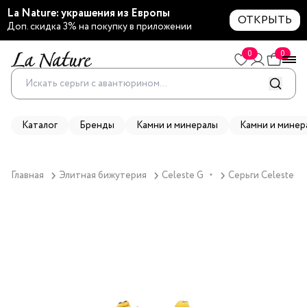
La Nature: украшения из Европы
ОТКРЫТЬ
Доп. скидка 3% на покупку в приложении
0
0
Каталог
Бренды
Камни и минералы
Камни и минер
Главная
Элитная бижутерия
Celeste G
Серьги Celeste G,
▼