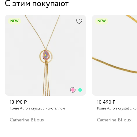
С этим покупают
даря вашему облику неповторимое очарование.
Курьером за 1-2 дня
В пункт выдачи заказов Boxberry
NEW
NEW
Транспортной компанией по России
Подробнее о сроках доставки
13 190 ₽
10 490 ₽
Колье Aurora crystal с кристаллом
Колье Aurora crystal с к
Catherine Bijoux
Catherine Bijoux