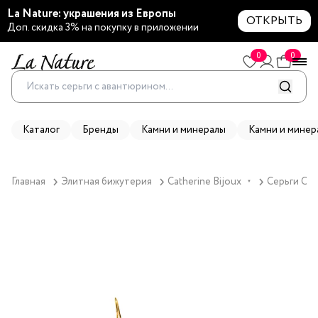
La Nature: украшения из Европы
ОТКРЫТЬ
Доп. скидка 3% на покупку в приложении
0
0
Каталог
Бренды
Камни и минералы
Камни и минер
Главная
Элитная бижутерия
Catherine Bijoux
Серьги Cath
▼