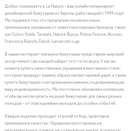
Добро пожаловать в La Nature – ваш онлайн-гипермаркет
дизайнерской бижутерии из Европы, работающий с 1999 года!
Мы гордимся тем, что предлагаем исключительно
премиальные украшения от известных мировых брендов, таких
как Ciclon, Vidda, Taratata, Nature Bijoux, Polina Firenze, Alcozer,
Francesca Bianchi, Dansk, Lanzerotti и др.
В нашем интернет-магазине бижутерии представлен широкий
ассортимент, где каждый найдет что-то по вкусу. У нас вы
можете купить качественные украшения в винтажном стиле,
которые придадут вашему образу неповторимый шарм, а также
купить бижутерию с натуральными камнями, подчеркивающую
вашу индивидуальность. Мы постоянно обновляем коллекции,
чтобы вы могли купить модную бижутерию для самых разных
поводов – от повседневных выходов до особых событий.
Каждое изделие проходит строгий отбор, гарантируя
премиальное качество. Украшения изготовлены из
гипоаллергенных сплавов, не содержащих никель, и покрыты