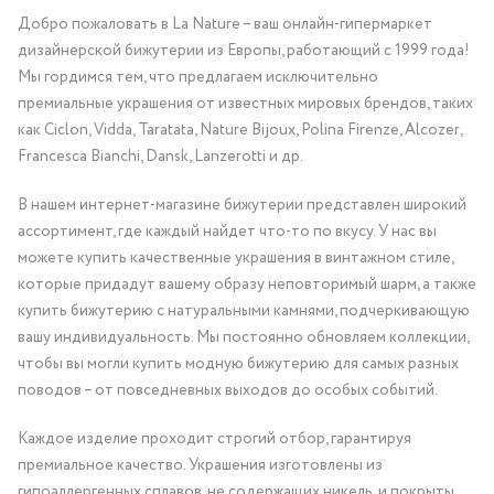
Добро пожаловать в La Nature – ваш онлайн-гипермаркет
дизайнерской бижутерии из Европы, работающий с 1999 года!
Мы гордимся тем, что предлагаем исключительно
премиальные украшения от известных мировых брендов, таких
как Ciclon, Vidda, Taratata, Nature Bijoux, Polina Firenze, Alcozer,
Francesca Bianchi, Dansk, Lanzerotti и др.
В нашем интернет-магазине бижутерии представлен широкий
ассортимент, где каждый найдет что-то по вкусу. У нас вы
можете купить качественные украшения в винтажном стиле,
которые придадут вашему образу неповторимый шарм, а также
купить бижутерию с натуральными камнями, подчеркивающую
вашу индивидуальность. Мы постоянно обновляем коллекции,
чтобы вы могли купить модную бижутерию для самых разных
поводов – от повседневных выходов до особых событий.
Каждое изделие проходит строгий отбор, гарантируя
премиальное качество. Украшения изготовлены из
гипоаллергенных сплавов, не содержащих никель, и покрыты