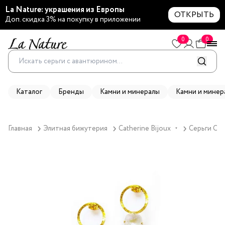
La Nature: украшения из Европы
ОТКРЫТЬ
Доп. скидка 3% на покупку в приложении
0
0
Каталог
Бренды
Камни и минералы
Камни и минер
Главная
Элитная бижутерия
Catherine Bijoux
Серьги Cath
▼