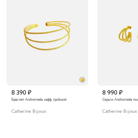
8 390 ₽
8 990 ₽
Браслет Andromeda кафф, тройной
Серьги Andromeda по
Catherine Bijoux
Catherine Bijoux