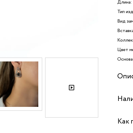
Длина:
Тип изд
Вид зам
Вставк
Коллек
Цвет м
Основа
Опи
Серьги 
Нали
Bijoux
дополн
украше
Бутик "
Как 
простр
утончен
Бутик 