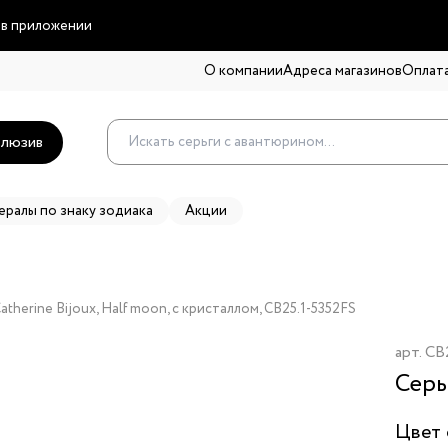
 в приложении
О компании
Адреса магазинов
Оплата
люзив
ералы по знаку зодиака
Акции
atherine Bijoux, Half moon, с кристаллом, CB25.1-5352FS
арт.
CB
Серь
Цвет