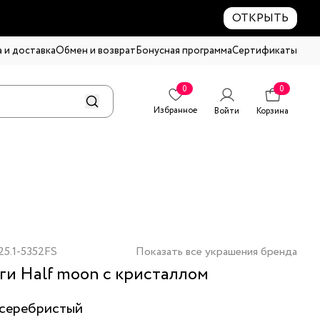
ОТКРЫТЬ
 и доставка
Обмен и возврат
Бонусная программа
Сертификаты
0
0
Избранное
Войти
Корзина
25.1-5352FS
Показать все украшения бренда
ги Half moon с кристаллом
серебристый