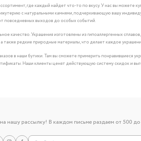
сортимент, где каждый найдет что-то по вкусу. У нас вы можете к
бижутерию с натуральными камнями, подчеркивающую вашу индивид
от повседневных выходов до особых событий.
ное качество. Украшения изготовлены из гипоаллергенных сплавов,
 а также редкие природные материалы, что делает каждое украшен
казов в наши бутики. Там вы сможете примерить понравившиеся укр
тификаты. Наши клиенты ценят действующую систему скидок и выг
а нашу рассылку! В каждом письме раздаем от 500 до