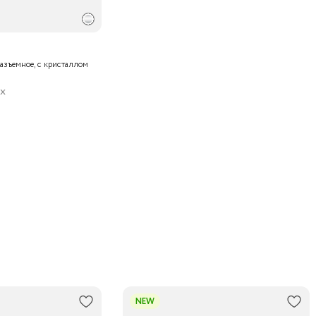
азъемное, с кристаллом
ux
NEW