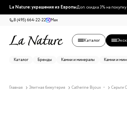
La Nature: украшения из Европы
Доп. скидка 3% на покупку
8 (495) 664-22-22
Max
Каталог
Экск
Каталог
Бренды
Камни и минералы
Камни и мин
Главная
Элитная бижутерия
Catherine Bijoux
Серьги C
▼