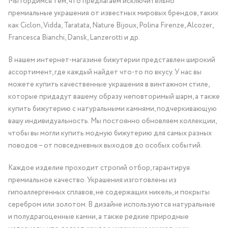
Мы гордимся тем, что предлагаем исключительно
премиальные украшения от известных мировых брендов, таких
как Ciclon, Vidda, Taratata, Nature Bijoux, Polina Firenze, Alcozer,
Francesca Bianchi, Dansk, Lanzerotti и др.
В нашем интернет-магазине бижутерии представлен широкий
ассортимент, где каждый найдет что-то по вкусу. У нас вы
можете купить качественные украшения в винтажном стиле,
которые придадут вашему образу неповторимый шарм, а также
купить бижутерию с натуральными камнями, подчеркивающую
вашу индивидуальность. Мы постоянно обновляем коллекции,
чтобы вы могли купить модную бижутерию для самых разных
поводов – от повседневных выходов до особых событий.
Каждое изделие проходит строгий отбор, гарантируя
премиальное качество. Украшения изготовлены из
гипоаллергенных сплавов, не содержащих никель, и покрыты
серебром или золотом. В дизайне используются натуральные
и полудрагоценные камни, а также редкие природные