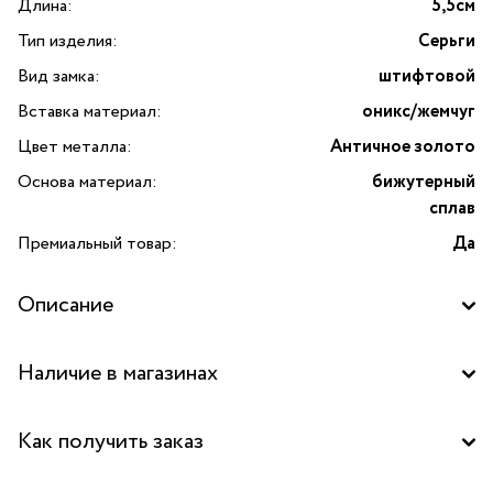
Длина:
5,5см
Тип изделия:
Серьги
Вид замка:
штифтовой
Вставка материал:
оникс/жемчуг
Цвет металла:
Античное золото
Основа материал:
бижутерный
сплав
Премиальный товар:
Да
Описание
Изготовлено с применением культивированного
Наличие в магазинах
органического жемчуга
Бутик "La Nature" в ТЦ "Ереван-плаза", Москва
Как получить заказ