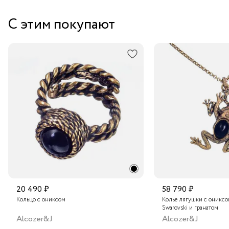
Забрать бесплатно в бутике
С этим покупают
Курьером за 1-2 дня
В пункт выдачи заказов Boxberry
Транспортной компанией по России
Подробнее о сроках доставки
20 490 ₽
58 790 ₽
Кольцо с ониксом
Колье лягушки с ониксо
Swarovski и гранатом
Alcozer&J
Alcozer&J