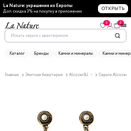
La Nature: украшения из Европы
ОТКРЫТЬ
Доп. скидка 3% на покупку в приложении
0
0
Каталог
Бренды
Камни и минералы
Камни и минер
Главная
Элитная бижутерия
Alcozer&J
Серьги Alcozer&
▼